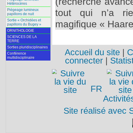
(recherche avancé
Hétérocères
tout qui n’a ri
Piégeage lumineux
papillons de nuit
Sortie « Orchidées et
magifique « Haare
papillons du Bugey »
ORNITHOLOGIE
SCIENCES DE LA
TERRE
Sorties pluridisciplinaires
Accueil du site
|
C
Conférence
multidisciplinaire
connecter
|
Statis
FR
Activité
Site réalisé avec 