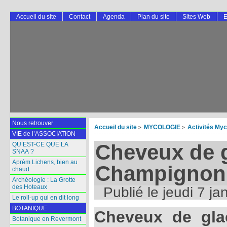
Accueil du site
Contact
Agenda
Plan du site
Sites Web
E
Nous retrouver
Accueil du site
MYCOLOGIE
Activités Myc
>
>
VIE de l’ASSOCIATION
Cheveux de 
QU’EST-CE QUE LA
SNAA ?
Aprèm Lichens, bien au
Champignon
chaud
Archéologie : La Grotte
des Hoteaux
Publié le
jeudi 7 ja
Le roll-up qui en dit long
BOTANIQUE
Cheveux de gl
Botanique en Revermont