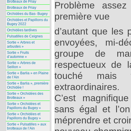
Brotteaux de Priay
Problème assez 
Brotteaux de Priay
première vue
Orchidées du Bas- Bugey
Orchidées et Papillons du
Bugey 2022
d’autant que les 
Orchidées tardives
Pulsatilles de Ceignes
envoyées, mi-d
Sortie « Arbres et
arbustes »
groupe de mar
Sortie « Fruits
d’automne »
respectueux de l
Sortie « Arbres de
Seillon »
touché mais 
Sortie « Barlia » en Plaine
de l’Ain
Sortie « Barlia », première
extraordinaires.
Orchidée !
Sortie « Orchidées des
C’est magnifique
Brotteaux »
Sortie « Orchidées et
sans égal et l’on
Papillons du Bugey »
Sortie « Orchidées et
méprendre et croir
Papillons du Bugey »
Sortie « Pulsatilles » aux
brotteaux de l’Ain