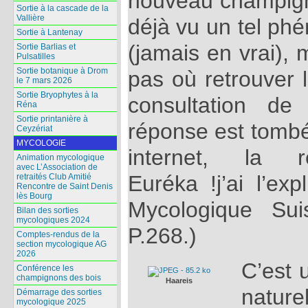
nouveau champign
Sortie à la cascade de la
Vallière
déjà vu un tel p
Sortie à Lantenay
(jamais en vrai),
Sortie Barlias et
Pulsatilles
Sortie botanique à Drom
pas où retrouver 
le 7 mars 2026
Sortie Bryophytes à la
consultation de
Réna
Sortie printanière à
réponse est tombée
Ceyzériat
MYCOLOGIE
internet, la r
Animation mycologique
avec L’Association de
Euréka !j’ai l’exp
retraités Club Amitié
Rencontre de Saint Denis
lès Bourg
Mycologique Su
Bilan des sorties
mycologiques 2024
P.268.)
Comptes-rendus de la
section mycologique AG
2026
C’est
Conférence les
champignons des bois
Haareis
nature
Démarrage des sorties
mycologique 2025