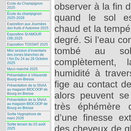
observer à la fin 
Ecole du Champignon
2025
École du champignon
quand le sol es
2025-2026
Exposition aux Journées
chaud et la tempér
des fruits d’Automne 2025
Exposition St AMOUR
degré. Si l’eau co
(39) 2025
Exposition TOSSIAT 2025
tombé au sol
Mini session d’inventaire
des zones blanches de
l’Ain Du 24 au 26 Octobre
complètement, 
2025
Myco-marché 2025
humidité à traver
Présentation à Villaverdé
Bourg-en-Bresse
fige au contact de
Présentation de la SNAA
au magasin BIOCOOP de
alors peuvent s
Bourg en Bresse
Présentation de la SNAA
très éphémère d
au magasin BIOCOOP de
Bourg en Bresse
Sortie Hygrophore de
d’une finesse ex
mars 2026
Sortie terrain du 03 août
des cheveux de gl
2025