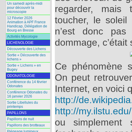
Un samedi après-midi
regarder, mais t
pour découvrir la
microscopie
toucher, le soleil
12 Février 2026
Animation à APF France
Handicap, Délégation de
n’est donc pas
Bourg en Bresse
Activités Mycologie
dommage, c’était s
LICHENOLOGIE
Découverte des Lichens
Sortie « Découverte des
lichens »
Ce phénomène s’
Sortie « Lichens » en
Bugey
On peut retrouve
ODONATOLOGIE
Conférence du 14 février
Internet, en voici
Odonates
Conférence Odonates du
16 janvier 2026
http://de.wikipedia
Sortie Libellules du
printemps
http://my.ilstu.edu
PAPILLONS
ou simplement 
Papillons de nuit
Papillons des brotteaux
Piégeage lumineux