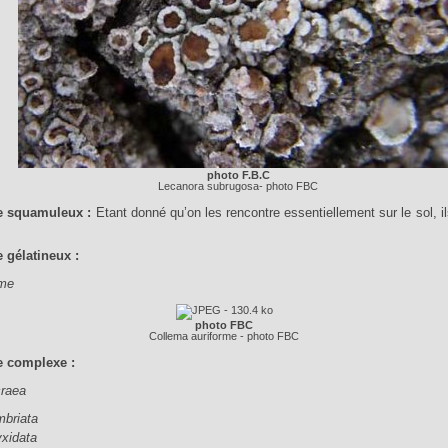
photo F.B.C
Lecanora subrugosa- photo FBC
le squamuleux :
Etant donné qu’on les rencontre essentiellement sur le sol, il
!
e gélatineux :
rme
photo FBC
Collema auriforme - photo FBC
e complexe :
craea
mbriata
yxidata