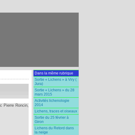
Dans la même rubrique
Sortie « Lichens » à Viry (
Jura)
Sortie « Lichens » du 28
mars 2015
Activités lichenologie
2014
c Pierre Roncin,
Lichens, traces et oiseaux
Sortie du 25 février à
Giron
Lichens du Retord dans
la neige