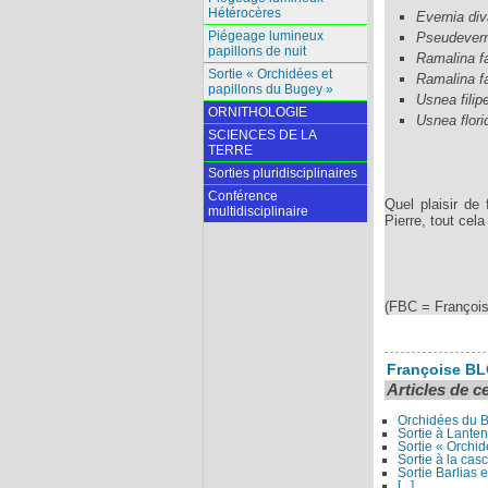
Hétérocères
Evernia div
Piégeage lumineux
Pseudevern
papillons de nuit
Ramalina f
Sortie « Orchidées et
Ramalina fa
papillons du Bugey »
Usnea filip
ORNITHOLOGIE
Usnea flori
SCIENCES DE LA
TERRE
Sorties pluridisciplinaires
Conférence
Quel plaisir de
multidisciplinaire
Pierre, tout cel
(FBC = François
Françoise B
Articles de c
Orchidées du 
Sortie à Lante
Sortie « Orchi
Sortie à la cas
Sortie Barlias e
[...]