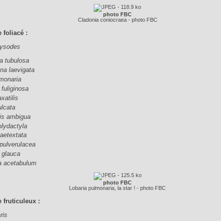
photo FBC
Cladonia coniocraea - photo FBC
 foliacé :
hysodes
 tubulosa
na laevigata
lmonaria
 fuliginosa
xatilis
ulcata
is ambigua
olydactyla
raetextata
pulverulacea
 glauca
ta acetabulum
photo FBC
Lobaria pulmonaria, la star ! - photo FBC
 fruticuleux :
ris