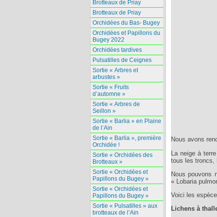
Brotteaux de Priay
Brotteaux de Priay
Orchidées du Bas- Bugey
Orchidées et Papillons du
Bugey 2022
Orchidées tardives
Pulsatilles de Ceignes
Sortie « Arbres et
arbustes »
Sortie « Fruits
d’automne »
Sortie « Arbres de
Seillon »
Sortie « Barlia » en Plaine
de l’Ain
Sortie « Barlia », première
Nous avons renco
Orchidée !
La neige à terre
Sortie « Orchidées des
tous les troncs,
Brotteaux »
Sortie « Orchidées et
Nous pouvons no
Papillons du Bugey »
« Lobaria pulmon
Sortie « Orchidées et
Voici les espèc
Papillons du Bugey »
Sortie « Pulsatilles » aux
Lichens à thall
brotteaux de l’Ain