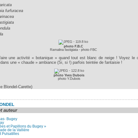
aricata
ia furfuracea
arinacea
stigiata
endula
da
photo F.B.C
Ramalina fastigiata - photo FBC
 faire une activité « botanique » quand tout est blanc de neige ! Voyez le
a dans une « chaude » ambiance (Si, si !) parfois teintée de fantaisie !
photo Yves Dubois
photo Y.Dubois
e Blondel-Carette)
LONDEL
et auteur
Bas- Bugey
nay
dées et Papillons du Bugey »
cade de la Vallière
t Pulsatilles