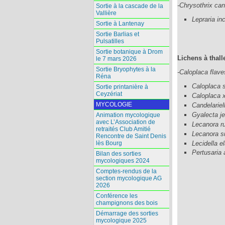
-Chrysothrix can
Sortie à la cascade de la
Vallière
Lepraria in
Sortie à Lantenay
Sortie Barlias et
Pulsatilles
Sortie botanique à Drom
Lichens à thall
le 7 mars 2026
Sortie Bryophytes à la
-Caloplaca flav
Réna
Caloplaca 
Sortie printanière à
Ceyzériat
Caloplaca 
MYCOLOGIE
Candelariel
Gyalecta j
Animation mycologique
avec L’Association de
Lecanora r
retraités Club Amitié
Lecanora s
Rencontre de Saint Denis
Lecidella 
lès Bourg
Pertusaria
Bilan des sorties
mycologiques 2024
Comptes-rendus de la
section mycologique AG
2026
Conférence les
champignons des bois
Démarrage des sorties
mycologique 2025