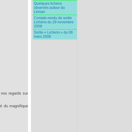
Quelques lichens
observés autour du
Léman
Compte-rendu de sortie
Lichens du 29 novembre
2008
Sortie « Lichens » du 08
mars 2008
à nos regards sur
nt du magnifique