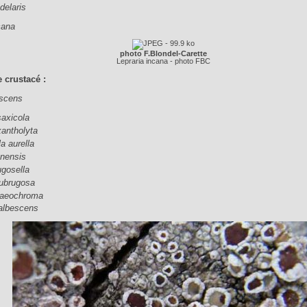
delaris
cana
photo F.Blondel-Carette
Lepraria incana - photo FBC
e crustacé :
escens
saxicola
xantholyta
la aurella
enensis
ugosella
ubrugosa
elaeochroma
 albescens