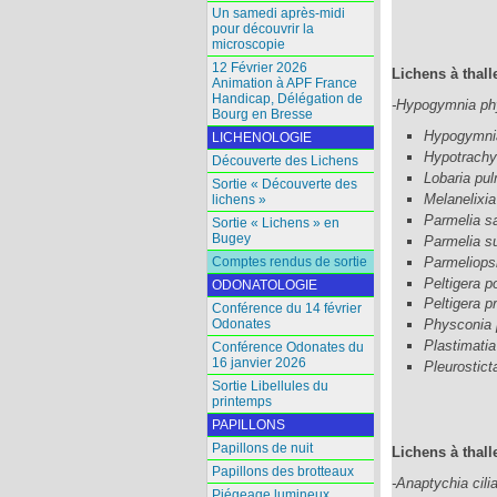
Un samedi après-midi
pour découvrir la
microscopie
12 Février 2026
Lichens à thalle
Animation à APF France
Handicap, Délégation de
-Hypogymnia p
Bourg en Bresse
Hypogymnia
LICHENOLOGIE
Hypotrachy
Découverte des Lichens
Lobaria pu
Sortie « Découverte des
Melanelixia
lichens »
Parmelia sa
Sortie « Lichens » en
Bugey
Parmelia s
Parmeliops
Comptes rendus de sortie
Peltigera p
ODONATOLOGIE
Peltigera p
Conférence du 14 février
Odonates
Physconia 
Plastimatia
Conférence Odonates du
16 janvier 2026
Pleurostic
Sortie Libellules du
printemps
PAPILLONS
Papillons de nuit
Lichens à thalle
Papillons des brotteaux
-Anaptychia cilia
Piégeage lumineux