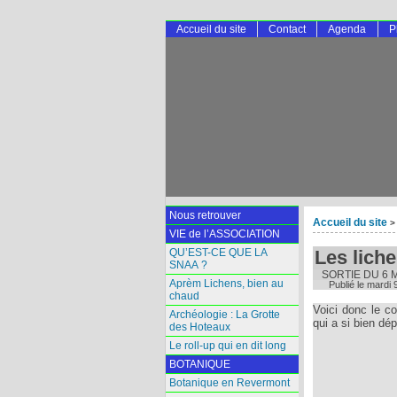
Accueil du site
Contact
Agenda
P
Nous retrouver
Accueil du site
>
VIE de l’ASSOCIATION
QU’EST-CE QUE LA
Les liche
SNAA ?
SORTIE DU 6 
Aprèm Lichens, bien au
Publié le
mardi 
chaud
Voici donc le c
Archéologie : La Grotte
qui a si bien dé
des Hoteaux
Le roll-up qui en dit long
BOTANIQUE
Botanique en Revermont