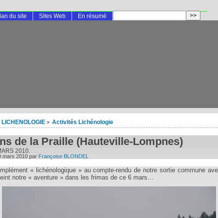
lan du site
Sites Web
En résumé
LICHENOLOGIE
Activités Lichénologie
>
ns de la Praille (Hauteville-Lompnes)
MARS 2010.
9 mars 2010
par
Françoise BLONDEL
omplément « lichénologique » au compte-rendu de notre sortie commune ave
peint notre « aventure » dans les frimas de ce 6 mars…