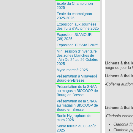
Ecole du Champignon
2025
École du champignon
2025-2026
Exposition aux Journées
des fruits d’Automne 2025
Exposition St AMOUR
(39) 2025
Exposition TOSSIAT 2025
Mini session d’inventaire
des zones blanches de
l’Ain Du 24 au 26 Octobre
Lichens à thal
2025
neige ce jour-là 
Myco-marché 2025
Lichens à thall
Présentation à Villaverdé
Bourg-en-Bresse
-Collema aurifo
Présentation de la SNAA
au magasin BIOCOOP de
Bourg en Bresse
Présentation de la SNAA
au magasin BIOCOOP de
Lichens à thall
Bourg en Bresse
-Cladonia conio
Sortie Hygrophore de
mars 2026
Cladonia fi
Sortie terrain du 03 août
Cladonia p
2025