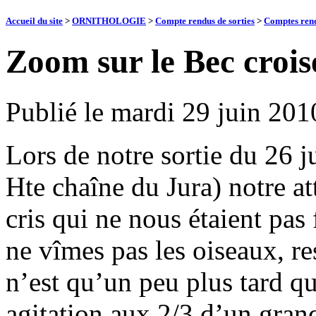
Accueil du site
>
ORNITHOLOGIE
>
Compte rendus de sorties
>
Comptes rend
Zoom sur le Bec crois
Publié le
mardi 29 juin 201
Lors de notre sortie du 26 j
Hte chaîne du Jura) notre at
cris qui ne nous étaient pas 
ne vîmes pas les oiseaux, re
n’est qu’un peu plus tard 
agitation aux 2/3 d’un gra