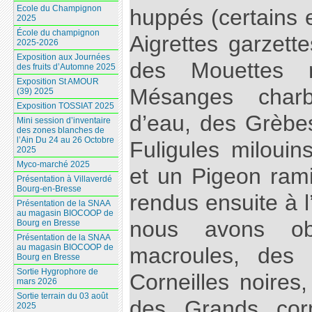
Ecole du Champignon
huppés (certains 
2025
École du champignon
Aigrettes garzett
2025-2026
Exposition aux Journées
des Mouettes 
des fruits d’Automne 2025
Exposition St AMOUR
Mésanges charb
(39) 2025
Exposition TOSSIAT 2025
d’eau, des Grèbes
Mini session d’inventaire
des zones blanches de
l’Ain Du 24 au 26 Octobre
Fuligules milouin
2025
Myco-marché 2025
et un Pigeon ra
Présentation à Villaverdé
Bourg-en-Bresse
rendus ensuite à 
Présentation de la SNAA
au magasin BIOCOOP de
nous avons ob
Bourg en Bresse
Présentation de la SNAA
au magasin BIOCOOP de
macroules, des 
Bourg en Bresse
Sortie Hygrophore de
Corneilles noires
mars 2026
Sortie terrain du 03 août
des Grands corm
2025