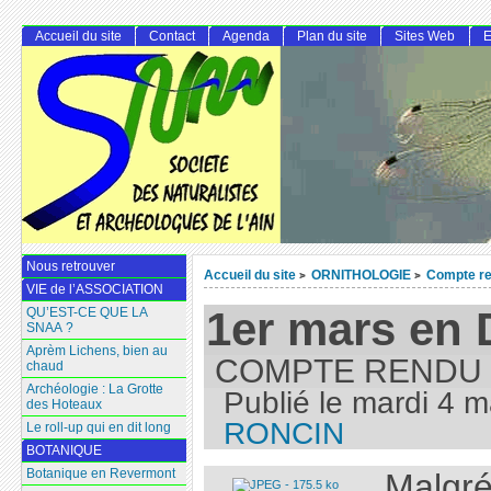
Accueil du site
Contact
Agenda
Plan du site
Sites Web
E
Nous retrouver
Accueil du site
ORNITHOLOGIE
Compte re
>
>
VIE de l’ASSOCIATION
1er mars en
QU’EST-CE QUE LA
SNAA ?
Aprèm Lichens, bien au
COMPTE RENDU 
chaud
Archéologie : La Grotte
Publié le
mardi 4 m
des Hoteaux
RONCIN
Le roll-up qui en dit long
BOTANIQUE
Botanique en Revermont
Malgr