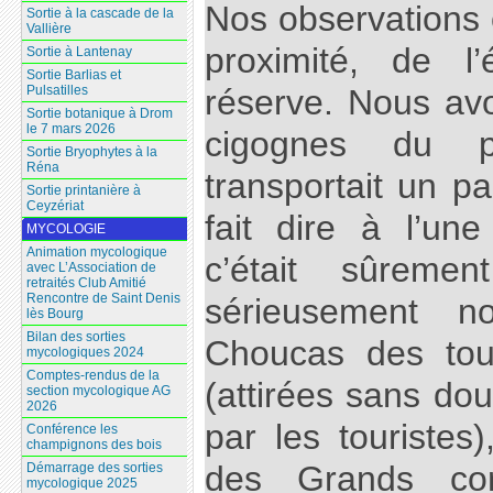
Nos observations
Sortie à la cascade de la
Vallière
proximité, de l
Sortie à Lantenay
Sortie Barlias et
Pulsatilles
réserve. Nous avo
Sortie botanique à Drom
le 7 mars 2026
cigognes du p
Sortie Bryophytes à la
Réna
transportait un pa
Sortie printanière à
Ceyzériat
fait dire à l’un
MYCOLOGIE
Animation mycologique
c’était sûreme
avec L’Association de
retraités Club Amitié
Rencontre de Saint Denis
sérieusement 
lès Bourg
Bilan des sorties
Choucas des tou
mycologiques 2024
Comptes-rendus de la
(attirées sans dou
section mycologique AG
2026
par les touristes
Conférence les
champignons des bois
des Grands co
Démarrage des sorties
mycologique 2025