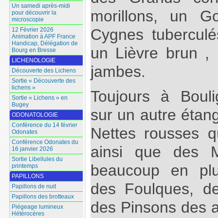
Un samedi après-midi
morillons, un G
pour découvrir la
microscopie
Cygnes tuberculé
12 Février 2026
Animation à APF France
Handicap, Délégation de
un Lièvre brun ,
Bourg en Bresse
LICHENOLOGIE
jambes.
Découverte des Lichens
Sortie « Découverte des
lichens »
Toujours à Boul
Sortie « Lichens » en
Bugey
sur un autre étang
ODONATOLOGIE
Conférence du 14 février
Nettes rousses qu
Odonates
Conférence Odonates du
ainsi que des M
16 janvier 2026
Sortie Libellules du
beaucoup en plu
printemps
PAPILLONS
des Foulques, de
Papillons de nuit
Papillons des brotteaux
des Pinsons des a
Piégeage lumineux
Hétérocères