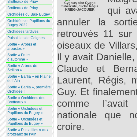
Brotteaux de Priay
Cygnus olor Cygne
tuberculé, cliché Régis
qui ava
Brotteaux de Priay
KRIEG-JACQUIER
Orchidées du Bas- Bugey
annuler la sor
Orchidées et Papillons du
Bugey 2022
retrouvés 11 sur
Orchidées tardives
Pulsatilles de Ceignes
oiseaux de Villar
Sortie « Arbres et
arbustes »
Il y avait Danielle
Sortie « Fruits
d’automne »
Claude et Berna
Sortie « Arbres de
Seillon »
Sortie « Barlia » en Plaine
Laurent, Régis, m
de l’Ain
Sortie « Barlia », première
Guy. Et finalement
Orchidée !
Sortie « Orchidées des
comme l’avait
Brotteaux »
Sortie « Orchidées et
nationale que n
Papillons du Bugey »
Sortie « Orchidées et
croire.
Papillons du Bugey »
Sortie « Pulsatilles » aux
brotteaux de l’Ain