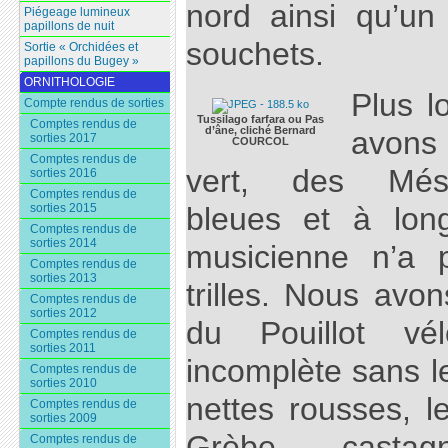
nord ainsi qu’u
Piégeage lumineux
papillons de nuit
souchets.
Sortie « Orchidées et
papillons du Bugey »
ORNITHOLOGIE
Plus l
Compte rendus de sorties
Tussilago farfara ou Pas
Comptes rendus de
d’âne, cliché Bernard
avons
sorties 2017
COURCOL
Comptes rendus de
vert, des Mésa
sorties 2016
Comptes rendus de
sorties 2015
bleues et à lon
Comptes rendus de
sorties 2014
musicienne n’a 
Comptes rendus de
sorties 2013
trilles. Nous avo
Comptes rendus de
sorties 2012
du Pouillot vél
Comptes rendus de
sorties 2011
incomplète sans l
Comptes rendus de
sorties 2010
nettes rousses, le
Comptes rendus de
sorties 2009
Grèbe castag
Comptes rendus de