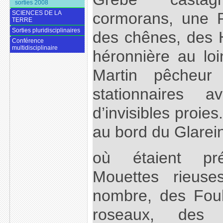
sorties 2008
SCIENCES DE LA
cormorans, une 
TERRE
Sorties pluridisciplinaires
des chênes, des 
Conférence
multidisciplinaire
héronnière au loi
Martin pêcheur 
stationnaires 
d’invisibles proies
au bord du Glarei
où étaient pr
Mouettes rieus
nombre, des Fou
roseaux, des