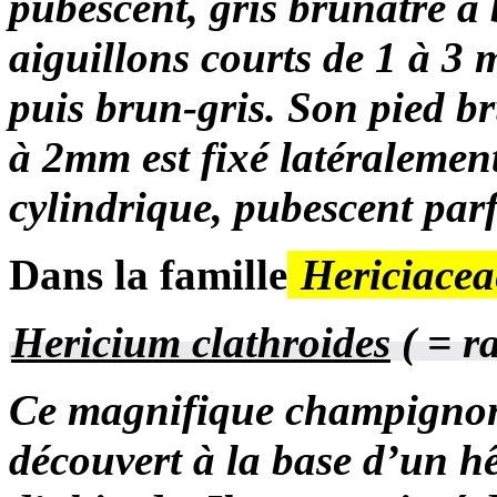
pubescent, gris brunâtre à 
aiguillons courts de 1 à 3 
puis brun-gris. Son pied b
à 2mm est fixé latéralement
cylindrique, pubescent parf
Dans la famille
Hericiacea
Hericium clathroides
( =
r
Ce magnifique champignon
découvert à la base d’un hê