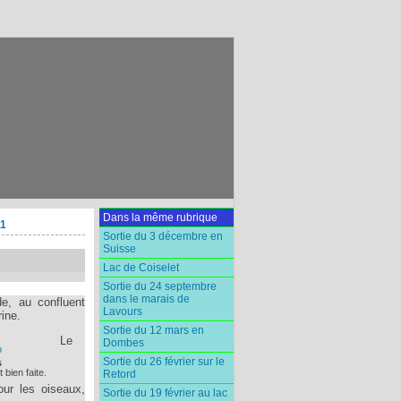
Dans la même rubrique
11
Sortie du 3 décembre en
Suisse
Lac de Coiselet
Sortie du 24 septembre
dans le marais de
de, au confluent
Lavours
ine.
Sortie du 12 mars en
Le
Dombes
Sortie du 26 février sur le
s
 bien faite.
Retord
our les oiseaux,
Sortie du 19 février au lac