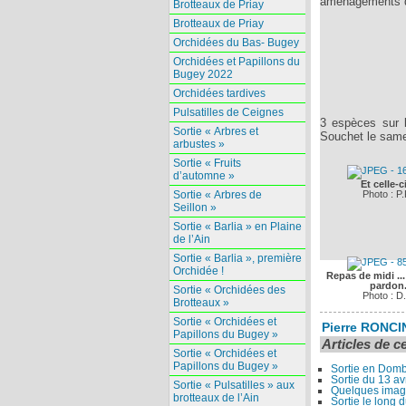
aménagements de
Brotteaux de Priay
Brotteaux de Priay
Orchidées du Bas- Bugey
Orchidées et Papillons du
Bugey 2022
Orchidées tardives
Pulsatilles de Ceignes
3 espèces sur l
Sortie « Arbres et
Souchet le sam
arbustes »
Sortie « Fruits
d’automne »
Et celle-c
Photo : P.
Sortie « Arbres de
Seillon »
Sortie « Barlia » en Plaine
de l’Ain
Sortie « Barlia », première
Orchidée !
Repas de midi ..
pardon
Sortie « Orchidées des
Photo : D.
Brotteaux »
Sortie « Orchidées et
Pierre RONCI
Papillons du Bugey »
Articles de c
Sortie « Orchidées et
Papillons du Bugey »
Sortie en Dom
Sortie du 13 av
Sortie « Pulsatilles » aux
Quelques image
brotteaux de l’Ain
Sortie le long