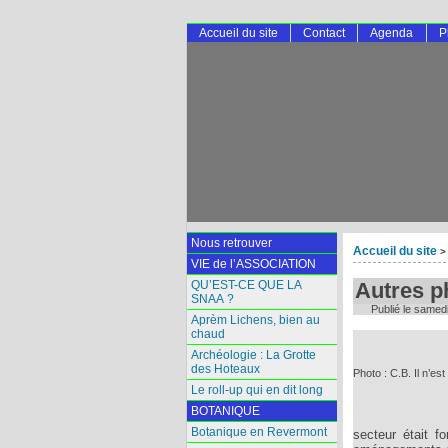
Accueil du site
Contact
Agenda
P
Nous retrouver
Accueil du site
>
VIE de l’ASSOCIATION
QU’EST-CE QUE LA
Autres p
SNAA ?
Publié le
samedi
Aprèm Lichens, bien au
chaud
Archéologie : La Grotte
des Hoteaux
Photo : C.B. Il n’es
Le roll-up qui en dit long
BOTANIQUE
Botanique en Revermont
secteur était f