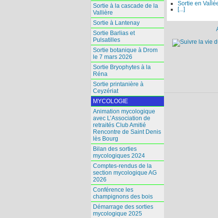
Sortie en Vallé
Sortie à la cascade de la
[...]
Vallière
Sortie à Lantenay
Sortie Barlias et
Pulsatilles
Sortie botanique à Drom
le 7 mars 2026
Sortie Bryophytes à la
Réna
Sortie printanière à
Ceyzériat
MYCOLOGIE
Animation mycologique
avec L’Association de
retraités Club Amitié
Rencontre de Saint Denis
lès Bourg
Bilan des sorties
mycologiques 2024
Comptes-rendus de la
section mycologique AG
2026
Conférence les
champignons des bois
Démarrage des sorties
mycologique 2025