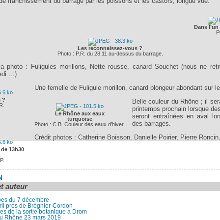
 franchissement du barrage par les poissons et les castors, longue vue.
Dans l’un
P
Les reconnaissez-vous ?
Photo : P.R. du 28.11 au-dessus du barrage.
a photo : Fuligules morillons, Nette rousse, canard Souchet (nous ne ret
edi …)
Une femelle de Fuligule morillon, canard plongeur abondant sur le
i ?
Belle couleur du Rhône ; il ser
R.
printemps prochain lorsque de
Le Rhône aux eaux
seront entraînées en aval lo
turquoise
des barrages.
Photo : C.B. Couleur des eaux d’hiver.
Crédit photos : Catherine Boisson, Danielle Poirier, Pierre Roncin
. de 13h30
.
P.
N
et auteur
bes du 7 décembre
ril près de Brégnier-Cordon
s de la sortie botanique à Drom
 du Rhône 23 mars 2019