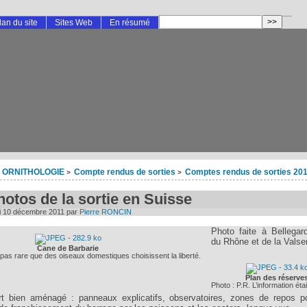
lan du site
Sites Web
En résumé
ORNITHOLOGIE
Compte rendus de sorties
Comptes rendus de sorties 20
>
>
hotos de la sortie en Suisse
 10 décembre 2011
par
Pierre RONCIN
Photo faite à Bellegar
du Rhône et de la Valser
Cane de Barbarie
t pas rare que des oiseaux domestiques choisissent la liberté.
Plan des réserve
Photo : P.R. L’information était
ort bien aménagé : panneaux explicatifs, observatoires, zones de repos p