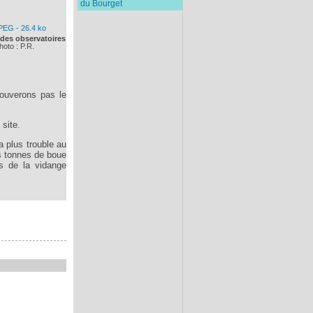
du Bourget
 des observatoires
hoto : P.R.
rouverons pas le
 site.
a plus trouble au
s tonnes de boue
rs de la vidange
.