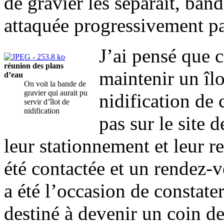
de gravier les séparait, band
attaquée progressivement pa
J’ai pensé que 
réunion des plans
maintenir un îlo
d’eau
On voit la bande de
gravier qui aurait pu
nidification de 
servir d’îlot de
nidification
pas sur le site 
leur stationnement et leur r
été contactée et un rendez-vo
a été l’occasion de constate
destiné à devenir un coin de