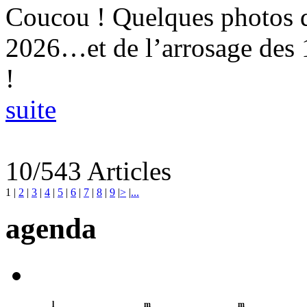
Coucou ! Quelques photos 
2026…et de l’arrosage des
!
suite
10/543 Articles
1
|
2
|
3
|
4
|
5
|
6
|
7
|
8
|
9
|
>
|
...
agenda
l
m
m