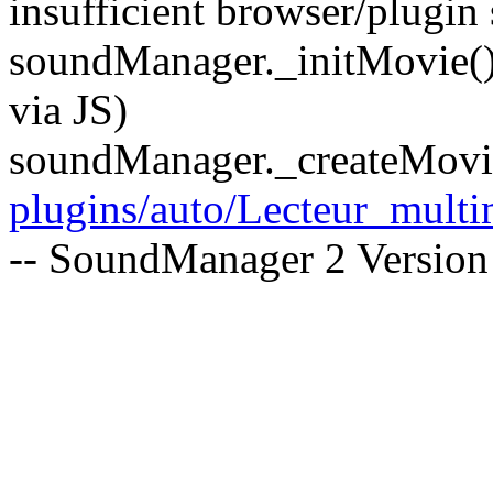
insufficient browser/plugin
soundManager._initMovie(
via JS)
soundManager._createMovie(
plugins/auto/Lecteur_mult
-- SoundManager 2 Version