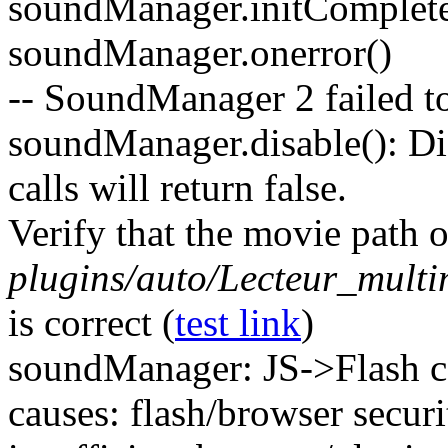
soundManager.initComplete(
soundManager.onerror()
-- SoundManager 2 failed to 
soundManager.disable(): Dis
calls will return false.
Verify that the movie path o
plugins/auto/Lecteur_mul
is correct (
test link
)
soundManager: JS->Flash c
causes: flash/browser securit