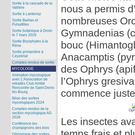
Sortie à la cascade de la
nous a permis d
Vallière
Sortie à Lantenay
nombreuses Orc
Sortie Barlias et
Pulsatilles
Gymnadenias (co
Sortie botanique à Drom
le 7 mars 2026
Sortie Bryophytes à la
bouc (Himantogl
Réna
Sortie printanière à
Anacamptis (pyra
Ceyzériat
Comptes rendus de sortie
des Ophrys (apife
MYCOLOGIE
Animation mycologique
l’Ophrys gresiv
avec L’Association de
retraités Club Amitié
Rencontre de Saint Denis
commence juste à
lès Bourg
Bilan des sorties
mycologiques 2024
Comptes-rendus de la
Oph
section mycologique AG
2026
Les insectes ava
Conférence les
champignons des bois
temps frais et pl
Démarrage des sorties