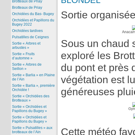
BLONDEL
Brotteaux de Priay
Brotteaux de Priay
Sortie organisée
Orchidées du Bas- Bugey
Orchidées et Papillons du
Bugey 2022
Orchidées tardives
Anacamp
Pulsatilles de Ceignes
Sous un chaud s
Sortie « Arbres et
arbustes »
exploré les Brot
Sortie « Fruits
d’automne »
du pont et près 
Sortie « Arbres de
Seillon »
Sortie « Barlia » en Plaine
végétation est l
de l’Ain
Sortie « Barlia », première
généreuses plui
Orchidée !
Sortie « Orchidées des
Brotteaux »
Sortie « Orchidées et
Gym
Papillons du Bugey »
Sortie « Orchidées et
Papillons du Bugey »
Sortie « Pulsatilles » aux
Cette météo fav
brotteaux de l’Ain