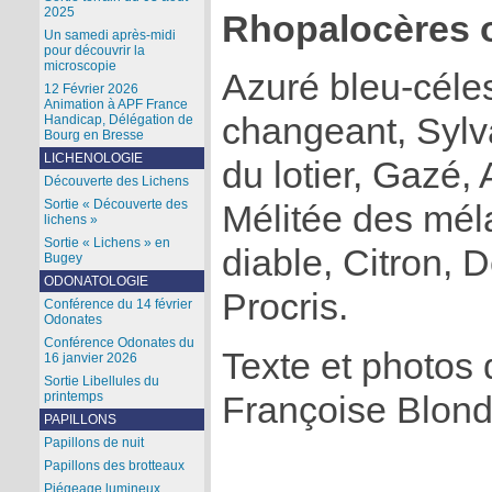
2025
Rhopalocères 
Un samedi après-midi
pour découvrir la
microscopie
Azuré bleu-céles
12 Février 2026
Animation à APF France
changeant, Sylva
Handicap, Délégation de
Bourg en Bresse
LICHENOLOGIE
du lotier, Gazé
Découverte des Lichens
Sortie « Découverte des
Mélitée des mél
lichens »
Sortie « Lichens » en
diable, Citron, 
Bugey
ODONATOLOGIE
Procris.
Conférence du 14 février
Odonates
Conférence Odonates du
Texte et photos 
16 janvier 2026
Sortie Libellules du
printemps
Françoise Blond
PAPILLONS
Papillons de nuit
Papillons des brotteaux
Piégeage lumineux