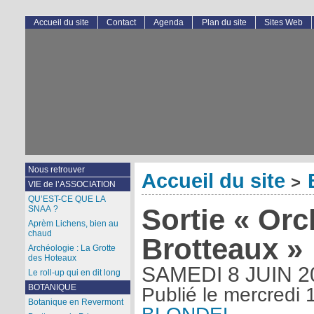
Accueil du site
Contact
Agenda
Plan du site
Sites Web
Nous retrouver
Accueil du site
>
VIE de l’ASSOCIATION
QU’EST-CE QUE LA
Sortie « Or
SNAA ?
Aprèm Lichens, bien au
chaud
Brotteaux »
Archéologie : La Grotte
des Hoteaux
SAMEDI 8 JUIN 2
Le roll-up qui en dit long
BOTANIQUE
Publié le
mercredi 
Botanique en Revermont