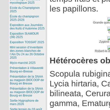
mycologique 2025
les papillons.
Ecole du Champignon
2025
École du champignon
2025-2026
Grande queue
Exposition aux Journées
des fruits d’Automne 2025
C
Exposition St AMOUR
(39) 2025
Zygène d
Exposition TOSSIAT 2025
Mini session d’inventaire
des zones blanches de
Robert-le-d
l’Ain Du 24 au 26 Octobre
Hétérocères ob
2025
Myco-marché 2025
Présentation à Villaverdé
Scopula rubigin
Bourg-en-Bresse
Présentation de la SNAA
au magasin BIOCOOP de
Lycia hirtaria,
Bourg en Bresse
Présentation de la SNAA
bilineata, Cerur
au magasin BIOCOOP de
Bourg en Bresse
gamma, Ematurg
Sortie Hygrophore de
mars 2026
Sortie terrain du 03 août