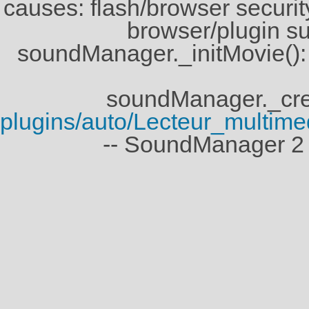
causes: flash/browser security
browser/plugin su
soundManager._initMovie()
soundManager._crea
plugins/auto/Lecteur_multi
-- SoundManager 2 