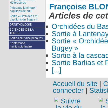
Hétérocères
Françoise BL
Piégeage lumineux
papillons de nuit
Articles de ce
Sortie « Orchidées et
papillons du Bugey »
Orchidées du Ba
ORNITHOLOGIE
SCIENCES DE LA
Sortie à Lantena
TERRE
Sorties pluridisciplinaires
Sortie « Orchidée
Conférence
Bugey »
multidisciplinaire
Sortie à la cascad
Sortie Barlias et 
[...]
Accueil du site
|
C
connecter
|
Statis