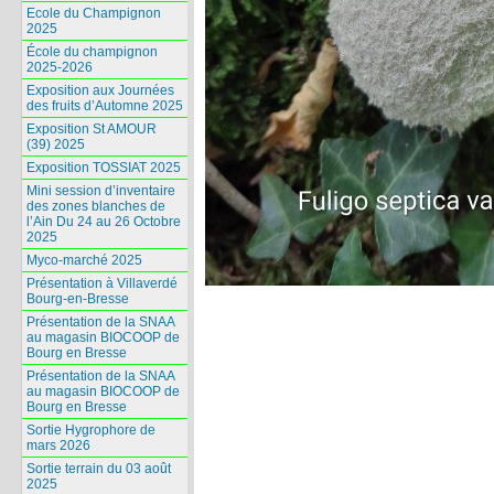
Ecole du Champignon
2025
École du champignon
2025-2026
Exposition aux Journées
des fruits d’Automne 2025
Exposition St AMOUR
(39) 2025
Exposition TOSSIAT 2025
Mini session d’inventaire
des zones blanches de
l’Ain Du 24 au 26 Octobre
2025
Myco-marché 2025
Présentation à Villaverdé
Bourg-en-Bresse
Présentation de la SNAA
au magasin BIOCOOP de
Bourg en Bresse
Présentation de la SNAA
au magasin BIOCOOP de
Bourg en Bresse
Sortie Hygrophore de
mars 2026
Sortie terrain du 03 août
2025