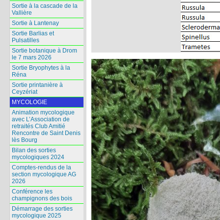
Sortie à la cascade de la
Vallière
Sortie à Lantenay
Sortie Barlias et
Pulsatilles
Sortie botanique à Drom
le 7 mars 2026
Sortie Bryophytes à la
Réna
Sortie printanière à
Ceyzériat
MYCOLOGIE
Animation mycologique
avec L’Association de
retraités Club Amitié
Rencontre de Saint Denis
lès Bourg
Bilan des sorties
mycologiques 2024
Comptes-rendus de la
section mycologique AG
2026
Conférence les
champignons des bois
Démarrage des sorties
mycologique 2025