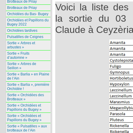
Brotteaux de Priay
Voici la liste de
Brotteaux de Priay
Orchidées du Bas- Bugey
la sortie du 03
Orchidées et Papillons du
Bugey 2022
Claude à Ceyzèria
Orchidées tardives
Pulsatilles de Ceignes
Sortie « Arbres et
arbustes »
Sortie « Fruits
d’automne »
Sortie « Arbres de
Seillon »
Sortie « Barlia » en Plaine
de l’Ain
Sortie « Barlia », première
Orchidée !
Sortie « Orchidées des
Brotteaux »
Sortie « Orchidées et
Papillons du Bugey »
Sortie « Orchidées et
Papillons du Bugey »
Sortie « Pulsatilles » aux
brotteaux de l’Ain