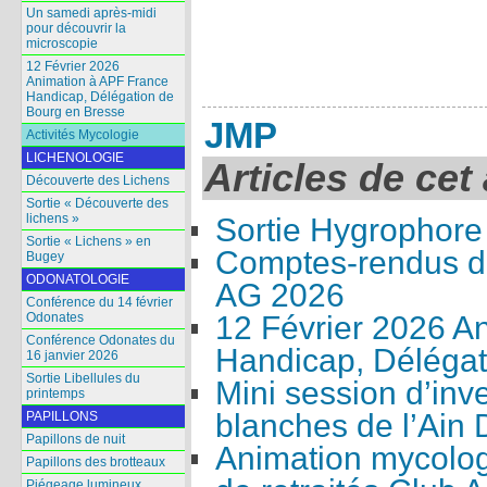
Un samedi après-midi
pour découvrir la
microscopie
12 Février 2026
Animation à APF France
Handicap, Délégation de
Bourg en Bresse
JMP
Activités Mycologie
LICHENOLOGIE
Articles de cet
Découverte des Lichens
Sortie « Découverte des
lichens »
Sortie Hygrophore
Sortie « Lichens » en
Comptes-rendus de
Bugey
ODONATOLOGIE
AG 2026
Conférence du 14 février
12 Février 2026 A
Odonates
Conférence Odonates du
Handicap, Délégat
16 janvier 2026
Sortie Libellules du
Mini session d’inv
printemps
blanches de l’Ain
PAPILLONS
Papillons de nuit
Animation mycolog
Papillons des brotteaux
Piégeage lumineux