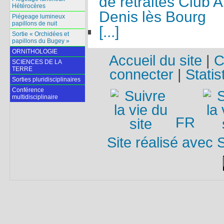
de retraités Club 
Hétérocères
Denis lès Bourg
Piégeage lumineux
papillons de nuit
[...]
Sortie « Orchidées et
papillons du Bugey »
ORNITHOLOGIE
Accueil du site
|
C
SCIENCES DE LA
TERRE
connecter
|
Statis
Sorties pluridisciplinaires
Conférence
multidisciplinaire
FR
Site réalisé avec 