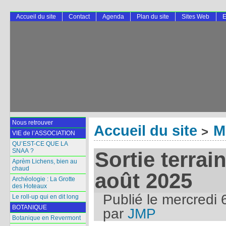
Accueil du site
Contact
Agenda
Plan du site
Sites Web
E
Nous retrouver
Accueil du site
M
>
VIE de l’ASSOCIATION
QU’EST-CE QUE LA
SNAA ?
Sortie terrai
Aprèm Lichens, bien au
chaud
août 2025
Archéologie : La Grotte
des Hoteaux
Publié le
mercredi 
Le roll-up qui en dit long
BOTANIQUE
par
JMP
Botanique en Revermont