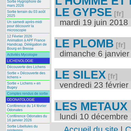
L’HOMME ET 
Sortie Hygrophore de
mars 2026
LE GYPSE
Sortie terrain du 03 août
2025
mardi 19 juin 2018
Un samedi après-midi
pour découvrir la
microscopie
12 Février 2026
LE PLOMB
Animation à APF France
Handicap, Délégation de
Bourg en Bresse
dimanche 6 janvier
Activités Mycologie
LICHENOLOGIE
Découverte des Lichens
LE SILEX
Sortie « Découverte des
lichens »
vendredi 23 février
Sortie « Lichens » en
Bugey
Comptes rendus de sortie
ODONATOLOGIE
LES METAUX
Conférence du 14 février
Odonates
lundi 10 décembre
Conférence Odonates du
16 janvier 2026
Sortie Libellules du
Accueil du site
|
C
printemps