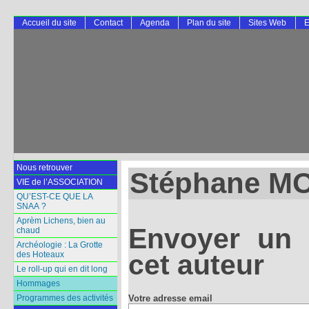
Accueil du site
Contact
Agenda
Plan du site
Sites Web
E
Nous retrouver
Stéphane M
VIE de l’ASSOCIATION
QU’EST-CE QUE LA
SNAA ?
Aprèm Lichens, bien au
Envoyer un 
chaud
Archéologie : La Grotte
cet auteur
des Hoteaux
Le roll-up qui en dit long
Hommages
Votre adresse email
Programmes des activités