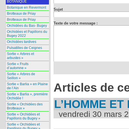
BOTANIQUE
Botanique en Revermont
Sujet
Brotteaux de Priay
Brotteaux de Priay
Texte de votre message :
Orchidées du Bas- Bugey
Orchidées et Papillons du
Bugey 2022
Orchidées tardives
Pulsatilles de Ceignes
Sortie « Arbres et
arbustes »
Sortie « Fruits
d’automne »
Sortie « Arbres de
Seillon »
Articles de c
Sortie « Barlia » en Plaine
de l’Ain
Sortie « Barlia », première
Orchidée !
L’HOMME ET
Sortie « Orchidées des
Brotteaux »
vendredi 30 mars 
Sortie « Orchidées et
Papillons du Bugey »
Sortie « Orchidées et
Papillons du Bugey »