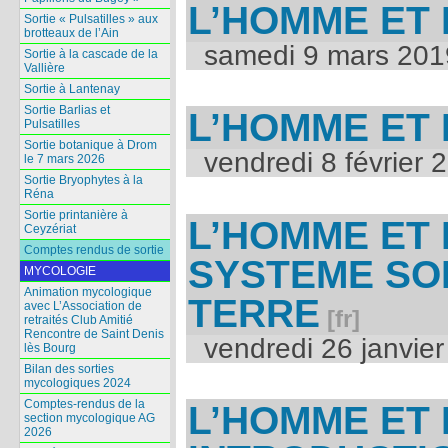
L’HOMME ET 
Sortie « Pulsatilles » aux
brotteaux de l’Ain
samedi 9 mars 201
Sortie à la cascade de la
Vallière
Sortie à Lantenay
Sortie Barlias et
L’HOMME ET 
Pulsatilles
Sortie botanique à Drom
vendredi 8 février 
le 7 mars 2026
Sortie Bryophytes à la
Réna
Sortie printanière à
L’HOMME ET 
Ceyzériat
Comptes rendus de sortie
SYSTEME SO
MYCOLOGIE
Animation mycologique
TERRE
avec L’Association de
retraités Club Amitié
Rencontre de Saint Denis
vendredi 26 janvie
lès Bourg
Bilan des sorties
mycologiques 2024
Comptes-rendus de la
L’HOMME ET 
section mycologique AG
2026