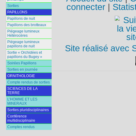
connecter
|
Statis
Sorties
PAPILLONS
Papillons de nuit
Papillons des brotteaux
Piégeage lumineux
Hétérocères
Piégeage lumineux
Site réalisé avec 
papillons de nuit
Sortie « Orchidées et
papillons du Bugey »
Soirées Papillons
Sorties en journée
ORNITHOLOGIE
Compte rendus de sorties
SCIENCES DE LA
TERRE
L’HOMME ET LES
MINERAUX
Sorties pluridisciplinaires
Conférence
multidisciplinaire
Comptes rendus