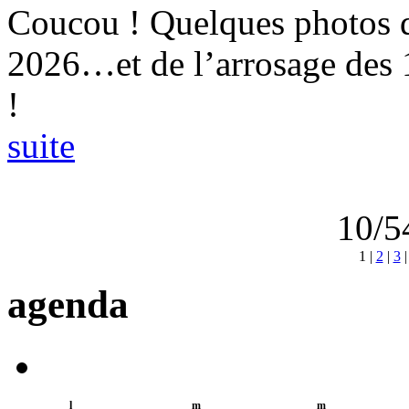
Coucou ! Quelques photos 
2026…et de l’arrosage des
!
suite
10/5
1
|
2
|
3
agenda
l
m
m