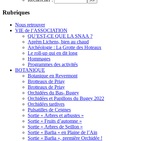
Rubriques
Nous retrouver
VIE de l’ASSOCIATION
QU’EST-CE QUE LA SNAA ?
Aprèm Lichens, bien au chaud
Archéologie : La Grotte des Hoteaux
Le roll-up qui en dit long
Hommages
Programmes des activités
BOTANIQUE
Botanique en Revermont
Brotteaux de Priay
Brotteaux de Priay
Orchidées du Bas- Bugey
Orchidées et Papillons du Bugey 2022
Orchidées tardives
Pulsatilles de Ceignes
Sortie « Arbres et arbustes »
Sortie « Fruits d’automne »
Sortie « Arbres de Seillon »
Sortie « Barlia » en Plaine de l’Ain
Sortie « Barlia », première Orchidée !