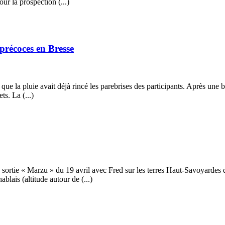
r la prospection (...)
 précoces en Bresse
ue la pluie avait déjà rincé les parebrises des participants. Après une br
ts. La (...)
 sortie « Marzu » du 19 avril avec Fred sur les terres Haut-Savoyardes 
lais (altitude autour de (...)