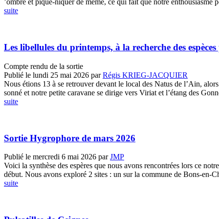
’ombre et pique-niquer de même, ce qui fait que notre enthousiasme pou
suite
Les libellules du printemps, à la recherche des espèces
Compte rendu de la sortie
Publié le lundi 25 mai 2026
par
Régis KRIEG-JACQUIER
Nous étions 13 à se retrouver devant le local des Natus de l’Ain, alors q
sonné et notre petite caravane se dirige vers Viriat et l’étang des Gonne
suite
Sortie Hygrophore de mars 2026
Publié le mercredi 6 mai 2026
par
JMP
Voici la synthèse des espères que nous avons rencontrées lors ce notre
début. Nous avons exploré 2 sites : un sur la commune de Bons-en-Chab
suite