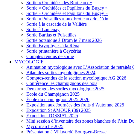
Sortie « Orchidées des Brotteaux »
Sortie « Orchidées et Papillons du Bugey »
Sortie « Orchidées et Papillons du Bugey »
Sortie « Pulsatilles » aux brotteaux de l’Ain
Sortie à la cascade de la Vallière
Sortie à Lantenay
Sortie Barlias et Pulsatilles
Sortie botanique à Drom le 7 mars 2026
Sortie Bryophytes à la Réna
Sortie printanière à Ceyzériat
Comptes rendus de sortie
MYCOLOGIE
Animation mycologique avec L’Association de retraités 
Bilan des sorties mycologiques 2024
Comptes-rendus de la section mycologique AG 2026
Conférence les champignons des bois
Démarrage des sorties mycologique 2025
Ecole du Champignon 2025
École du champignon 2025-2026
Exposition aux Journées des fruits d’Automne 2025
Exposition St AMOUR (39) 2025
Exposition TOSSIAT 2025
Mini session d’inventaire des zones blanches de l’Ain 
Myco-marché 2025
Présentation à Villaverdé Bourg-en-Bresse