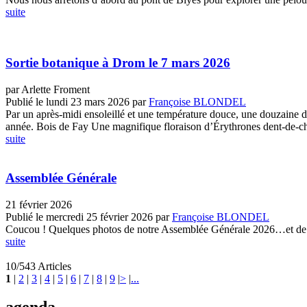
suite
Sortie botanique à Drom le 7 mars 2026
par Arlette Froment
Publié le lundi 23 mars 2026
par
Françoise BLONDEL
Par un après-midi ensoleillé et une température douce, une douzaine 
année. Bois de Fay Une magnifique floraison d’Érythrones dent-de-chi
suite
Assemblée Générale
21 février 2026
Publié le mercredi 25 février 2026
par
Françoise BLONDEL
Coucou ! Quelques photos de notre Assemblée Générale 2026…et de 
suite
10/543 Articles
1
|
2
|
3
|
4
|
5
|
6
|
7
|
8
|
9
|
>
|
...