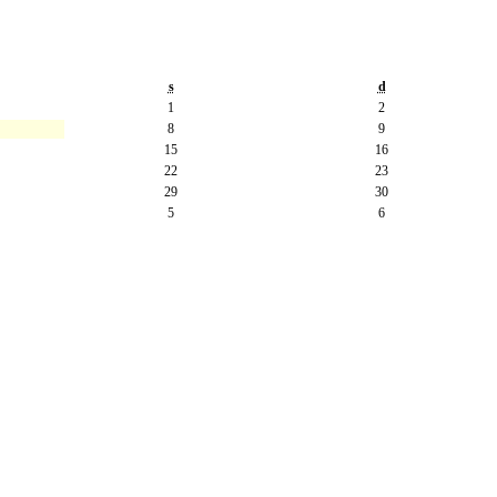
s
d
1
2
8
9
15
16
22
23
29
30
5
6