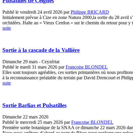
Pulsatilles de Ceignes
Publié le vendredi 24 avril 2026
par
Philippe BRICARD
Initialement prévue à Cize en zone Natura 2000,la sortie du 28 avril s
orchidées. Halte au « Vieux Cerdon » sur le chemin du retour pour y tr
suite
Sortie à la cascade de la Vallière
Dimanche 29 mars - Ceyzériat
Publié le mardi 31 mars 2026
par
Françoise BLONDEL
Elles sont toujours agréables, ces sorties printanières où nous profito
à la reconnaissance préalable du terrain par David Drencourt et Philipp
suite
Sortie Barlias et Pulsatilles
Dimanche 22 mars 2026
Publié le mercredi 25 mars 2026
par
Françoise BLONDEL
Première sortie botanique de la SNAA ce dimanche 22 mars 2026 dans 
Nous nous arrêtons d’abord au pont de Blyes pour explorer une pelouse 