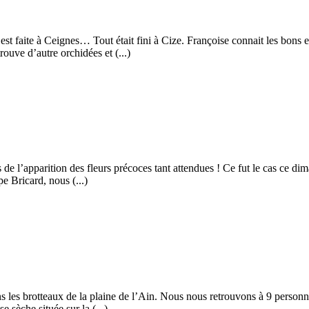
’est faite à Ceignes… Tout était fini à Cize. Françoise connait les bons
ouve d’autre orchidées et (...)
ns de l’apparition des fleurs précoces tant attendues ! Ce fut le cas ce 
e Bricard, nous (...)
les brotteaux de la plaine de l’Ain. Nous nous retrouvons à 9 person
sèche située sur la (...)