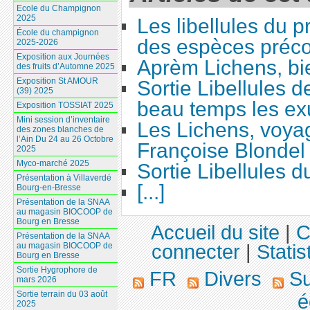
Ecole du Champignon
2025
Les libellules du 
École du champignon
des espèces préc
2025-2026
Exposition aux Journées
Aprèm Lichens, bi
des fruits d’Automne 2025
Exposition St AMOUR
Sortie Libellules d
(39) 2025
beau temps les ex
Exposition TOSSIAT 2025
Mini session d’inventaire
Les Lichens, voya
des zones blanches de
l’Ain Du 24 au 26 Octobre
Françoise Blondel
2025
Myco-marché 2025
Sortie Libellules 
Présentation à Villaverdé
[...]
Bourg-en-Bresse
Présentation de la SNAA
au magasin BIOCOOP de
Bourg en Bresse
Accueil du site
|
C
Présentation de la SNAA
connecter
|
Statis
au magasin BIOCOOP de
Bourg en Bresse
Sortie Hygrophore de
FR
Divers
Su
mars 2026
Sortie terrain du 03 août
é
2025