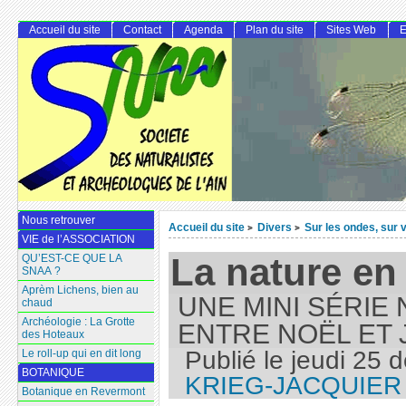
Accueil du site
Contact
Agenda
Plan du site
Sites Web
E
Nous retrouver
Accueil du site
Divers
Sur les ondes, sur v
>
>
VIE de l’ASSOCIATION
La nature en
QU’EST-CE QUE LA
SNAA ?
Aprèm Lichens, bien au
UNE MINI SÉRIE
chaud
Archéologie : La Grotte
ENTRE NOËL ET 
des Hoteaux
Publié le
jeudi 25 
Le roll-up qui en dit long
BOTANIQUE
KRIEG-JACQUIER
Botanique en Revermont