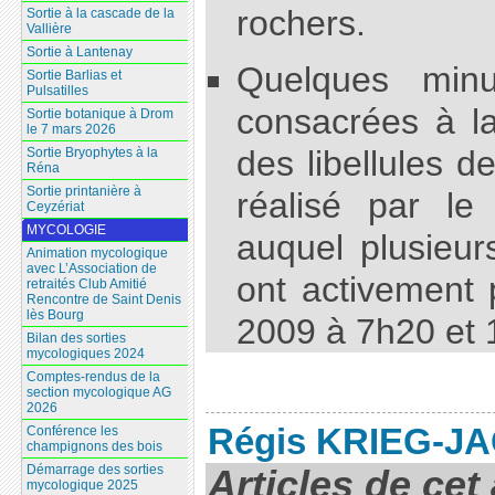
rochers.
Sortie à la cascade de la
Vallière
Sortie à Lantenay
Quelques minu
Sortie Barlias et
Pulsatilles
consacrées à la
Sortie botanique à Drom
le 7 mars 2026
des libellules d
Sortie Bryophytes à la
Réna
Sortie printanière à
réalisé par l
Ceyzériat
MYCOLOGIE
auquel plusieu
Animation mycologique
avec L’Association de
ont activement p
retraités Club Amitié
Rencontre de Saint Denis
lès Bourg
2009 à 7h20 et 
Bilan des sorties
mycologiques 2024
Comptes-rendus de la
section mycologique AG
2026
Régis KRIEG-J
Conférence les
champignons des bois
Articles de cet
Démarrage des sorties
mycologique 2025