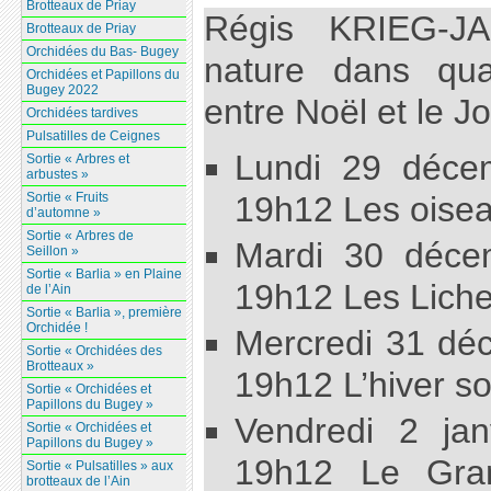
Brotteaux de Priay
Régis KRIEG-J
Brotteaux de Priay
Orchidées du Bas- Bugey
nature dans qua
Orchidées et Papillons du
Bugey 2022
entre Noël et le J
Orchidées tardives
Pulsatilles de Ceignes
Lundi 29 déce
Sortie « Arbres et
arbustes »
Sortie « Fruits
19h12 Les oisea
d’automne »
Sortie « Arbres de
Mardi 30 déce
Seillon »
Sortie « Barlia » en Plaine
19h12 Les Lich
de l’Ain
Sortie « Barlia », première
Orchidée !
Mercredi 31 dé
Sortie « Orchidées des
Brotteaux »
19h12 L’hiver s
Sortie « Orchidées et
Papillons du Bugey »
Vendredi 2 ja
Sortie « Orchidées et
Papillons du Bugey »
19h12 Le Gra
Sortie « Pulsatilles » aux
brotteaux de l’Ain