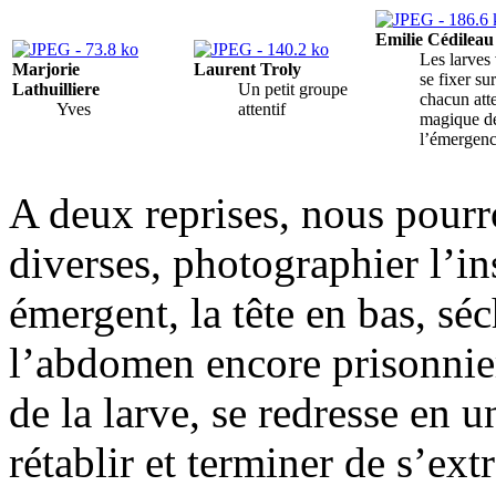
Emilie Cédileau
Les larves
Marjorie
Laurent Troly
se fixer su
Lathuilliere
Un petit groupe
chacun atte
Yves
attentif
magique d
l’émergen
A deux reprises, nous pour
diverses, photographier l’i
émergent, la tête en bas, sé
l’abdomen encore prisonnier
de la larve, se redresse en 
rétablir et terminer de s’ex