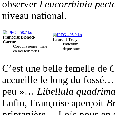
observer
Leucorrhinia pecto
niveau national.
Françoise Blondel-
Laurent Troly
Carette
Platetrum
Cordulia aenea, mâle
depressum
en vol territorial
C’est une belle femelle de
C
accueille le long du fossé… 
peu »…
Libellula quadrim
Enfin, Françoise aperçoit
Br
printanière… Loïc nous en c