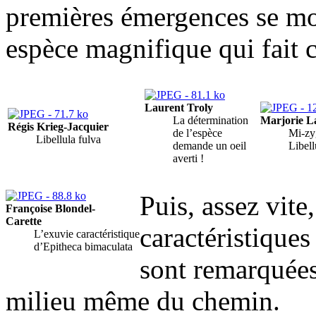
premières émergences se m
espèce magnifique qui fait c
Laurent Troly
La détermination
Marjorie La
Régis Krieg-Jacquier
de l’espèce
Mi-zy
Libellula fulva
demande un oeil
Libell
averti !
Puis, assez vite
Françoise Blondel-
Carette
caractéristiques
L’exuvie caractéristique
d’Epitheca bimaculata
sont remarquées,
milieu même du chemin.