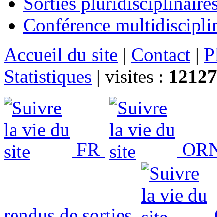
Sorties pluridisciplinaire
Conférence multidiscipli
Accueil du site
|
Contact
|
P
Statistiques
|
visites :
12127
FR
ORN
rendus de sorties