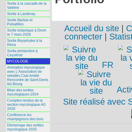
Sortie à la cascade de la
Vallière
Sortie à Lantenay
Sortie Barlias et
Pulsatilles
Accueil du site
|
C
Sortie botanique à Drom
connecter
|
Statis
le 7 mars 2026
Sortie Bryophytes à la
Réna
Sortie printanière à
Ceyzériat
MYCOLOGIE
FR
Animation mycologique
avec L’Association de
retraités Club Amitié
Rencontre de Saint Denis
lès Bourg
Acti
Bilan des sorties
mycologiques 2024
Site réalisé avec 
Comptes-rendus de la
section mycologique AG
2026
Conférence les
champignons des bois
Démarrage des sorties
mycologique 2025