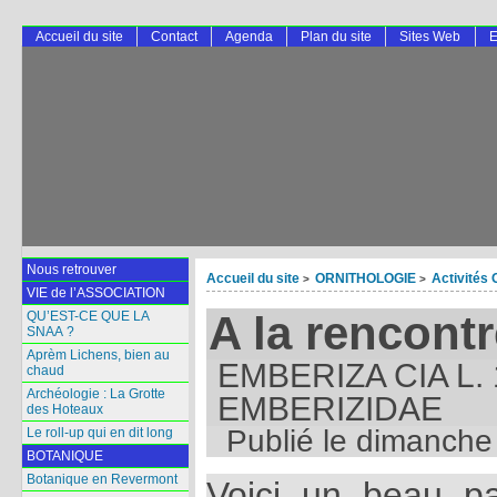
Accueil du site
Contact
Agenda
Plan du site
Sites Web
E
Nous retrouver
Accueil du site
ORNITHOLOGIE
Activités 
>
>
VIE de l’ASSOCIATION
A la rencont
QU’EST-CE QUE LA
SNAA ?
Aprèm Lichens, bien au
EMBERIZA CIA L.
chaud
Archéologie : La Grotte
EMBERIZIDAE
des Hoteaux
Publié le
dimanche 
Le roll-up qui en dit long
BOTANIQUE
Botanique en Revermont
Voici un beau p