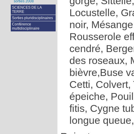
gorge, Sittell
sorties 2008
SCIENCES DE LA
Locustelle, G
TERRE
Sorties pluridisciplinaires
noir, Mésange
Conférence
multidisciplinaire
Rousserole ef
cendré, Berger
des roseaux, 
bièvre,Buse v
Cetti, Colvert,
épeiche, Pouil
fitis, Cygne t
longue queue,