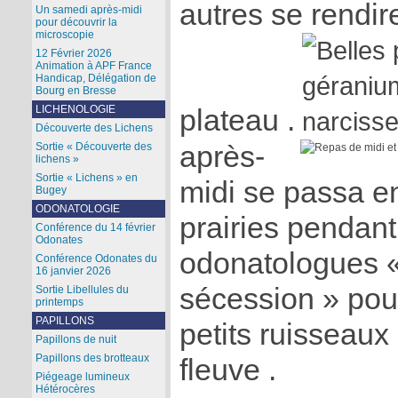
autres se rendir
Un samedi après-midi
pour découvrir la
microscopie
12 Février 2026
Animation à APF France
Handicap, Délégation de
Bourg en Bresse
LICHENOLOGIE
plateau .
Découverte des Lichens
après-
Sortie « Découverte des
lichens »
Sortie « Lichens » en
midi se passa e
Bugey
ODONATOLOGIE
prairies pendant
Conférence du 14 février
Odonates
odonatologues «
Conférence Odonates du
16 janvier 2026
sécession » pour
Sortie Libellules du
printemps
PAPILLONS
petits ruisseaux
Papillons de nuit
Papillons des brotteaux
fleuve .
Piégeage lumineux
Hétérocères