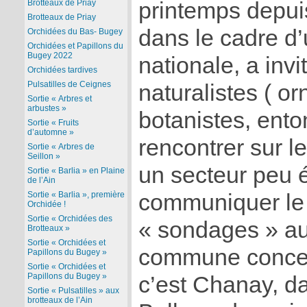
Brotteaux de Priay
printemps depui
Brotteaux de Priay
dans le cadre d
Orchidées du Bas- Bugey
Orchidées et Papillons du
Bugey 2022
nationale, a inv
Orchidées tardives
Pulsatilles de Ceignes
naturalistes ( or
Sortie « Arbres et
arbustes »
botanistes, ent
Sortie « Fruits
d’automne »
rencontrer sur le
Sortie « Arbres de
Seillon »
un secteur peu é
Sortie « Barlia » en Plaine
de l’Ain
Sortie « Barlia », première
communiquer le 
Orchidée !
Sortie « Orchidées des
« sondages » au
Brotteaux »
Sortie « Orchidées et
commune concer
Papillons du Bugey »
Sortie « Orchidées et
Papillons du Bugey »
c’est Chanay, d
Sortie « Pulsatilles » aux
brotteaux de l’Ain