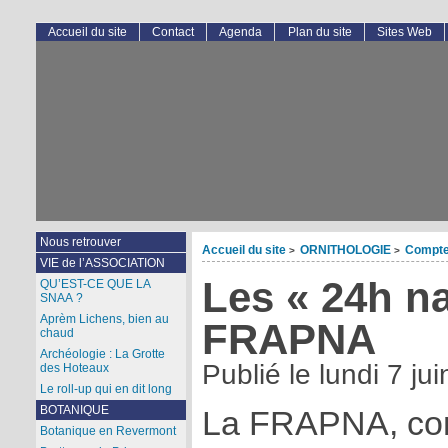
Accueil du site
Contact
Agenda
Plan du site
Sites Web
Nous retrouver
Accueil du site
ORNITHOLOGIE
Compte
>
>
VIE de l’ASSOCIATION
Les « 24h na
QU’EST-CE QUE LA
SNAA ?
Aprèm Lichens, bien au
FRAPNA
chaud
Archéologie : La Grotte
Publié le
lundi 7 ju
des Hoteaux
Le roll-up qui en dit long
BOTANIQUE
La FRAPNA, c
Botanique en Revermont