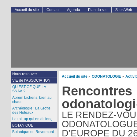
Accueil du site
Contact
Agenda
Plan du site
Sites Web
Nous retrouver
Accueil du site
ODONATOLOGIE
Activi
>
>
VIE de l’ASSOCIATION
Rencontres
QU’EST-CE QUE LA
SNAA ?
Aprèm Lichens, bien au
odonatologi
chaud
Archéologie : La Grotte
LE RENDEZ-VOU
des Hoteaux
Le roll-up qui en dit long
ODONATOLOGUE
BOTANIQUE
D’EUROPE DU 26 
Botanique en Revermont