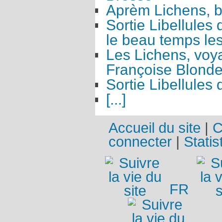
Aprèm Lichens, 
Sortie Libellules
le beau temps les
Les Lichens, vo
Françoise Blonde
Sortie Libellules
[...]
Accueil du site
|
C
connecter
|
Statis
FR