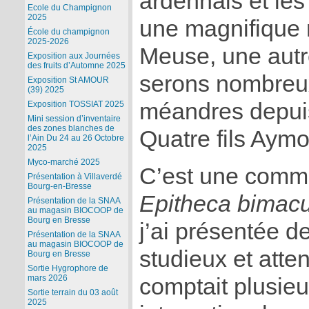
ardennais et les
Ecole du Champignon
2025
une magnifique r
École du champignon
2025-2026
Meuse, une autr
Exposition aux Journées
des fruits d’Automne 2025
serons nombreux
Exposition St AMOUR
(39) 2025
méandres depuis
Exposition TOSSIAT 2025
Mini session d’inventaire
des zones blanches de
Quatre fils Ay
l’Ain Du 24 au 26 Octobre
2025
Myco-marché 2025
C’est une commu
Présentation à Villaverdé
Bourg-en-Bresse
Epitheca bimacu
Présentation de la SNAA
au magasin BIOCOOP de
Bourg en Bresse
j’ai présentée d
Présentation de la SNAA
au magasin BIOCOOP de
studieux et atten
Bourg en Bresse
Sortie Hygrophore de
mars 2026
comptait plusie
Sortie terrain du 03 août
2025