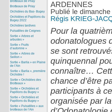
Brotteaux de Priay
ARDENNES
Brotteaux de Priay
Publié le
dimanche
Orchidées du Bas- Bugey
Régis KRIEG-JAC
Orchidées et Papillons du
Bugey 2022
Orchidées tardives
Pour la quatrièm
Pulsatilles de Ceignes
Sortie « Arbres et
odonatologues d
arbustes »
Sortie « Fruits
se sont retrouv
d’automne »
Sortie « Arbres de
Seillon »
quinquennal pou
Sortie « Barlia » en Plaine
de l’Ain
connaître… Cette
Sortie « Barlia », première
Orchidée !
chance d’être pa
Sortie « Orchidées des
Brotteaux »
participants à c
Sortie « Orchidées et
Papillons du Bugey »
Sortie « Orchidées et
organisée par la
Papillons du Bugey »
Sortie « Pulsatilles » aux
d’Odonatologie q
brotteaux de l’Ain