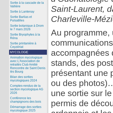
Sortie à la cascade de la
Saint-Laurent, d
Vallière
Sortie à Lantenay
Charleville-Méz
Sortie Barlias et
Pulsatilles
Sortie botanique à Drom
le 7 mars 2026
Au programme, u
Sortie Bryophytes à la
Réna
communications
Sortie printanière à
Ceyzériat
accompagnées d
MYCOLOGIE
Animation mycologique
stands, des pos
avec L’Association de
retraités Club Amitié
Rencontre de Saint Denis
présentant une p
lès Bourg
Bilan des sorties
ou des photos)… 
mycologiques 2024
Comptes-rendus de la
section mycologique AG
une sortie sur le
2026
Conférence les
permis de décou
champignons des bois
Démarrage des sorties
mycologique 2025