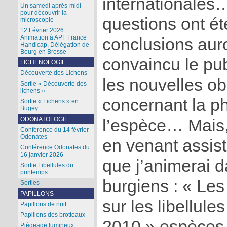
internationale
Un samedi après-midi
pour découvrir la
questions ont é
microscopie
12 Février 2026
Animation à APF France
conclusions auro
Handicap, Délégation de
Bourg en Bresse
convaincu le publ
LICHENOLOGIE
Découverte des Lichens
les nouvelles o
Sortie « Découverte des
lichens »
concernant la p
Sortie « Lichens » en
Bugey
ODONATOLOGIE
l’espèce… Mais,
Conférence du 14 février
Odonates
en venant assist
Conférence Odonates du
16 janvier 2026
que j’animerai 
Sortie Libellules du
printemps
burgiens : « Le
Sorties
PAPILLONS
sur les libellule
Papillons de nuit
Papillons des brotteaux
2010 » espèces r
Piégeage lumineux