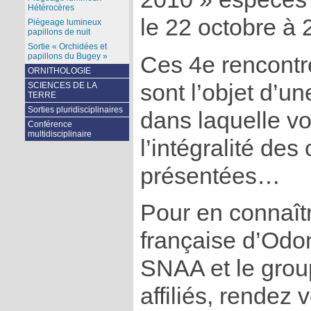
Hétérocères
le 22 octobre à 
Piégeage lumineux
papillons de nuit
Sortie « Orchidées et
papillons du Bugey »
Ces 4e rencontr
ORNITHOLOGIE
sont l’objet d’u
SCIENCES DE LA
TERRE
Sorties pluridisciplinaires
dans laquelle v
Conférence
multidisciplinaire
l’intégralité de
présentées…
Pour en connaîtr
française d’Odo
SNAA et le gro
affiliés, rendez 