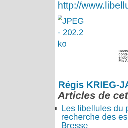
http://www.libell
Odon
conte
endor
Fils 
Régis KRIEG-
Articles de ce
Les libellules du 
recherche des e
Bresse