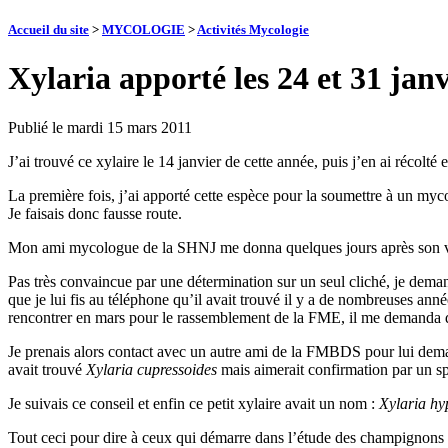
Accueil du site
>
MYCOLOGIE
>
Activités Mycologie
Xylaria apporté les 24 et 31 ja
Publié le
mardi 15 mars 2011
J’ai trouvé ce xylaire le 14 janvier de cette année, puis j’en ai récolté
La première fois, j’ai apporté cette espèce pour la soumettre à un my
Je faisais donc fausse route.
Mon ami mycologue de la SHNJ me donna quelques jours après son verd
Pas très convaincue par une détermination sur un seul cliché, je deman
que je lui fis au téléphone qu’il avait trouvé il y a de nombreuses an
rencontrer en mars pour le rassemblement de la FME, il me demanda 
Je prenais alors contact avec un autre ami de la FMBDS pour lui deman
avait trouvé
Xylaria
cupressoides
mais aimerait confirmation par un spé
Je suivais ce conseil et enfin ce petit xylaire avait un nom :
Xylaria
hy
Tout ceci pour dire à ceux qui démarre dans l’étude des champignons qu