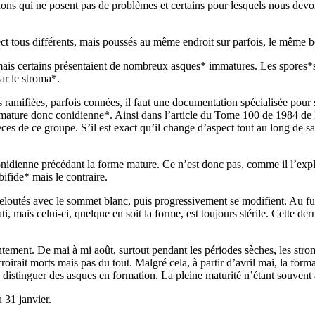
ons qui ne posent pas de problèmes et certains pour lesquels nous devon
ect tous différents, mais poussés au même endroit sur parfois, le même b
ité mais certains présentaient de nombreux asques* immatures. Les spores
r le stroma*.
ramifiées, parfois connées, il faut une documentation spécialisée pour s
mature donc conidienne*. Ainsi dans l’article du Tome 100 de 1984 de 
 de ce groupe. S’il est exact qu’il change d’aspect tout au long de sa cr
nidienne précédant la forme mature. Ce n’est donc pas, comme il l’expli
fide* mais le contraire.
eloutés avec le sommet blanc, puis progressivement se modifient. Au fur 
 mais celui-ci, quelque en soit la forme, est toujours stérile. Cette dern
entement. De mai à mi août, surtout pendant les périodes sèches, les stro
rait morts mais pas du tout. Malgré cela, à partir d’avril mai, la forma
de distinguer des asques en formation. La pleine maturité n’étant souven
 31 janvier.