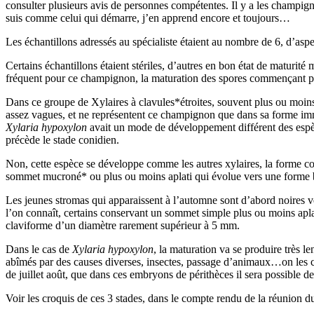
consulter plusieurs avis de personnes compétentes. Il y a les champign
suis comme celui qui démarre, j’en apprend encore et toujours…
Les échantillons adressés au spécialiste étaient au nombre de 6, d’asp
Certains échantillons étaient stériles, d’autres en bon état de matur
fréquent pour ce champignon, la maturation des spores commençant pa
Dans ce groupe de Xylaires à clavules*étroites, souvent plus ou moins 
assez vagues, et ne représentent ce champignon que dans sa forme im
Xylaria hypoxylon
avait un mode de développement différent des espèces
précède le stade conidien.
Non, cette espèce se développe comme les autres xylaires, la forme co
sommet mucroné* ou plus ou moins aplati qui évolue vers une forme bi
Les jeunes stromas qui apparaissent à l’automne sont d’abord noires v
l’on connaît, certains conservant un sommet simple plus ou moins aplati,
claviforme d’un diamètre rarement supérieur à 5 mm.
Dans le cas de
Xylaria hypoxylon
, la maturation va se produire très l
abîmés par des causes diverses, insectes, passage d’animaux…on les croi
de juillet août, que dans ces embryons de périthèces il sera possible 
Voir les croquis de ces 3 stades, dans le compte rendu de la réunion du