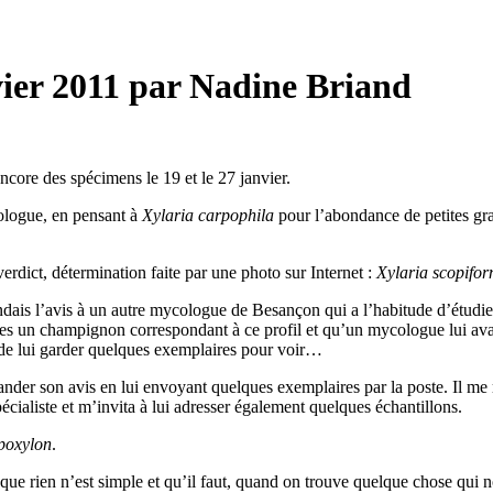
nvier 2011 par Nadine Briand
 encore des spécimens le 19 et le 27 janvier.
cologue, en pensant à
Xylaria carpophila
pour l’abondance de petites gran
ict, détermination faite par une photo sur Internet :
Xylaria scopifor
dais l’avis à un autre mycologue de Besançon qui a l’habitude d’étudier 
nées un champignon correspondant à ce profil et qu’un mycologue lui avai
de lui garder quelques exemplaires pour voir…
der son avis en lui envoyant quelques exemplaires par la poste. Il me 
cialiste et m’invita à lui adresser également quelques échantillons.
poxylon
.
e rien n’est simple et qu’il faut, quand on trouve quelque chose qui no