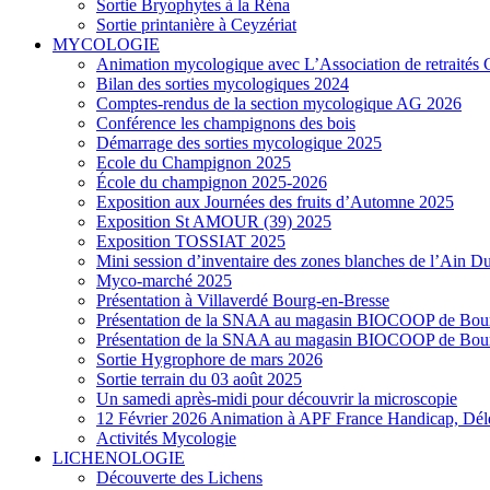
Sortie Bryophytes à la Réna
Sortie printanière à Ceyzériat
MYCOLOGIE
Animation mycologique avec L’Association de retraités 
Bilan des sorties mycologiques 2024
Comptes-rendus de la section mycologique AG 2026
Conférence les champignons des bois
Démarrage des sorties mycologique 2025
Ecole du Champignon 2025
École du champignon 2025-2026
Exposition aux Journées des fruits d’Automne 2025
Exposition St AMOUR (39) 2025
Exposition TOSSIAT 2025
Mini session d’inventaire des zones blanches de l’Ain 
Myco-marché 2025
Présentation à Villaverdé Bourg-en-Bresse
Présentation de la SNAA au magasin BIOCOOP de Bour
Présentation de la SNAA au magasin BIOCOOP de Bour
Sortie Hygrophore de mars 2026
Sortie terrain du 03 août 2025
Un samedi après-midi pour découvrir la microscopie
12 Février 2026 Animation à APF France Handicap, Dél
Activités Mycologie
LICHENOLOGIE
Découverte des Lichens