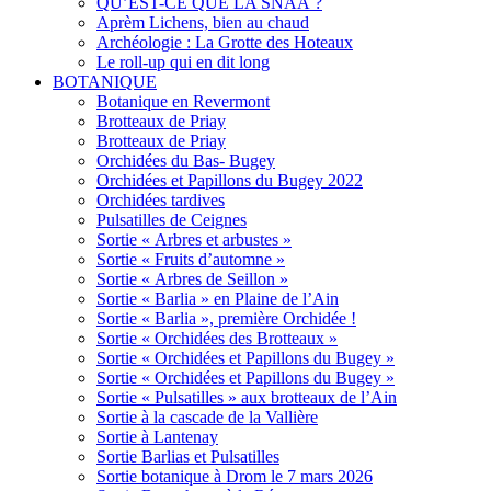
QU’EST-CE QUE LA SNAA ?
Aprèm Lichens, bien au chaud
Archéologie : La Grotte des Hoteaux
Le roll-up qui en dit long
BOTANIQUE
Botanique en Revermont
Brotteaux de Priay
Brotteaux de Priay
Orchidées du Bas- Bugey
Orchidées et Papillons du Bugey 2022
Orchidées tardives
Pulsatilles de Ceignes
Sortie « Arbres et arbustes »
Sortie « Fruits d’automne »
Sortie « Arbres de Seillon »
Sortie « Barlia » en Plaine de l’Ain
Sortie « Barlia », première Orchidée !
Sortie « Orchidées des Brotteaux »
Sortie « Orchidées et Papillons du Bugey »
Sortie « Orchidées et Papillons du Bugey »
Sortie « Pulsatilles » aux brotteaux de l’Ain
Sortie à la cascade de la Vallière
Sortie à Lantenay
Sortie Barlias et Pulsatilles
Sortie botanique à Drom le 7 mars 2026