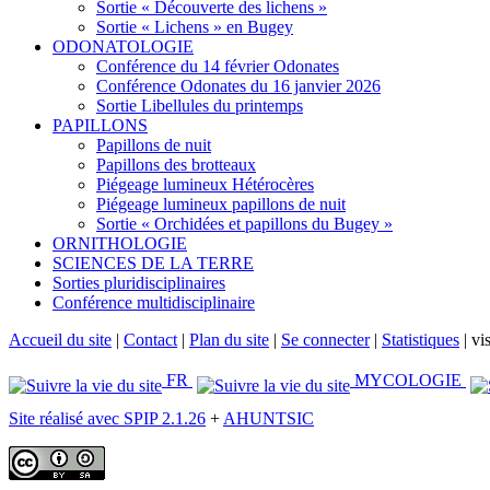
Sortie « Découverte des lichens »
Sortie « Lichens » en Bugey
ODONATOLOGIE
Conférence du 14 février Odonates
Conférence Odonates du 16 janvier 2026
Sortie Libellules du printemps
PAPILLONS
Papillons de nuit
Papillons des brotteaux
Piégeage lumineux Hétérocères
Piégeage lumineux papillons de nuit
Sortie « Orchidées et papillons du Bugey »
ORNITHOLOGIE
SCIENCES DE LA TERRE
Sorties pluridisciplinaires
Conférence multidisciplinaire
Accueil du site
|
Contact
|
Plan du site
|
Se connecter
|
Statistiques
|
vis
FR
MYCOLOGIE
Site réalisé avec SPIP 2.1.26
+
AHUNTSIC