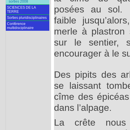
sorties 2008
posées au sol. 
SCIENCES DE LA
TERRE
faible jusqu’alor
Sorties pluridisciplinaires
Conférence
multidisciplinaire
merle à plastron
sur le sentier,
encourager à le s
Des pipits des ar
se laissant tomb
cîme des épicéas 
dans l’alpage.
La crête nous