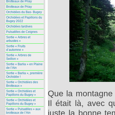
Brotteaux de Priay
Brotteaux de Priay
Orchidées du Bas- Bugey
Orchidées et Papillons du
Bugey 2022
Orchidées tardives
Pulsatilles de Ceignes
Sortie « Arbres et
arbustes »
Sortie « Fruits
d’automne »
Sortie « Arbres de
Seillon »
Sortie « Barlia » en Plaine
de l’Ain
Sortie « Barlia », première
Orchidée !
Sortie « Orchidées des
Brotteaux »
Que la montagne es
Sortie « Orchidées et
Papillons du Bugey »
Sortie « Orchidées et
Il était là, avec 
Papillons du Bugey »
Sortie « Pulsatilles » aux
juste la bonne te
brotteaux de l’Ain