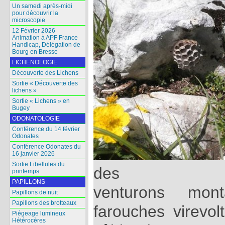
Un samedi après-midi
pour découvrir la
microscopie
12 Février 2026
Animation à APF France
Handicap, Délégation de
Bourg en Bresse
LICHENOLOGIE
Découverte des Lichens
Sortie « Découverte des
lichens »
Sortie « Lichens » en
Bugey
ODONATOLOGIE
Conférence du 14 février
Odonates
Conférence Odonates du
16 janvier 2026
Sortie Libellules du
des
printemps
PAPILLONS
venturons mon
Papillons de nuit
Papillons des brotteaux
farouches virevolt
Piégeage lumineux
Hétérocères