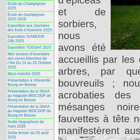
d’épicéas
Ecole du Champignon
2025
et de
École du champignon
2025-2026
sorbiers,
Exposition aux Journées
des fruits d’Automne 2025
nous
Exposition St AMOUR
(39) 2025
avons été
Exposition TOSSIAT 2025
Mini session d’inventaire
accueillis par le
des zones blanches de
l’Ain Du 24 au 26 Octobre
2025
arbres, par que
Myco-marché 2025
bouvreuils ; no
Présentation à Villaverdé
Bourg-en-Bresse
Présentation de la SNAA
acrobaties des 
au magasin BIOCOOP de
Bourg en Bresse
mésanges noir
Présentation de la SNAA
au magasin BIOCOOP de
Bourg en Bresse
fauvettes à tête n
Sortie Hygrophore de
mars 2026
manifestèrent au
Sortie terrain du 03 août
2025