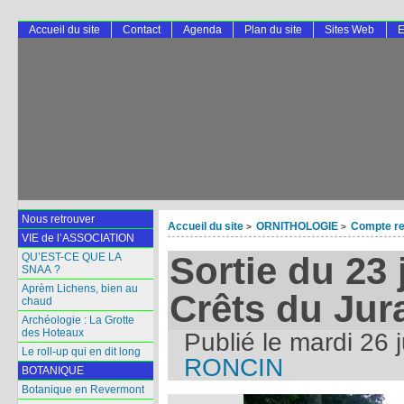
Accueil du site
Contact
Agenda
Plan du site
Sites Web
E
Nous retrouver
Accueil du site
ORNITHOLOGIE
Compte re
>
>
VIE de l’ASSOCIATION
Sortie du 23 
QU’EST-CE QUE LA
SNAA ?
Aprèm Lichens, bien au
Crêts du Jur
chaud
Archéologie : La Grotte
des Hoteaux
Publié le
mardi 26 
Le roll-up qui en dit long
RONCIN
BOTANIQUE
Botanique en Revermont