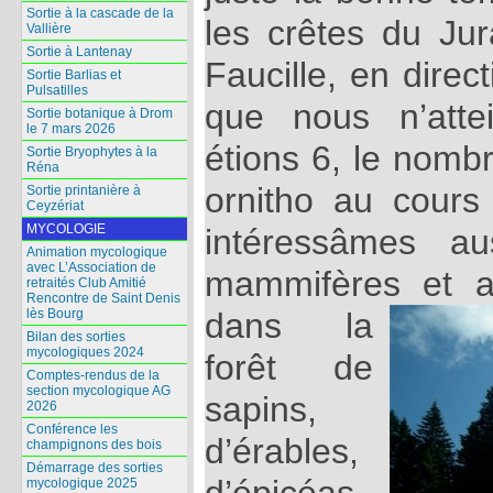
Sortie à la cascade de la
les crêtes du Ju
Vallière
Sortie à Lantenay
Faucille, en dire
Sortie Barlias et
Pulsatilles
que nous n’att
Sortie botanique à Drom
le 7 mars 2026
étions 6, le nombr
Sortie Bryophytes à la
Réna
ornitho au cours
Sortie printanière à
Ceyzériat
MYCOLOGIE
intéressâmes au
Animation mycologique
avec L’Association de
mammifères et 
retraités Club Amitié
Rencontre de Saint Denis
lès Bourg
dans la
Bilan des sorties
mycologiques 2024
forêt de
Comptes-rendus de la
section mycologique AG
sapins,
2026
Conférence les
d’érables,
champignons des bois
Démarrage des sorties
mycologique 2025