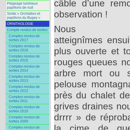
câble d’une rem
Piégeage lumineux
papillons de nuit
observation !
Sortie « Orchidées et
papillons du Bugey »
ORNITHOLOGIE
Nous
Compte rendus de sorties
Comptes rendus de
atteignîmes ensui
sorties 2017
Comptes rendus de
plus ouverte et t
sorties 2016
Comptes rendus de
rouges queues noi
sorties 2015
Comptes rendus de
arbre mort ou s
sorties 2014
Comptes rendus de
sorties 2013
pelouse montagna
Comptes rendus de
sorties 2012
près du chalet d
Comptes rendus de
sorties 2011
grives draines nou
Comptes rendus de
sorties 2010
drrrr » de réprob
Comptes rendus de
sorties 2009
la cime de quel
Comptes rendus de