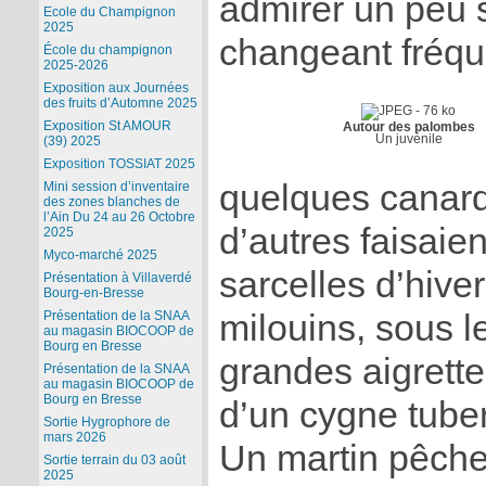
admirer un peu 
Ecole du Champignon
2025
changeant fréqu
École du champignon
2025-2026
Exposition aux Journées
des fruits d’Automne 2025
Exposition St AMOUR
Autour des palombes
Un juvénile
(39) 2025
Exposition TOSSIAT 2025
quelques canard
Mini session d’inventaire
des zones blanches de
l’Ain Du 24 au 26 Octobre
d’autres faisaient
2025
Myco-marché 2025
sarcelles d’hiver
Présentation à Villaverdé
Bourg-en-Bresse
milouins, sous 
Présentation de la SNAA
au magasin BIOCOOP de
Bourg en Bresse
grandes aigrett
Présentation de la SNAA
au magasin BIOCOOP de
Bourg en Bresse
d’un cygne tuber
Sortie Hygrophore de
mars 2026
Un martin pêcheu
Sortie terrain du 03 août
2025