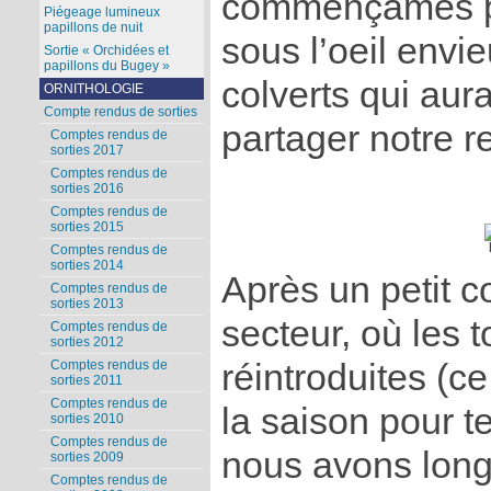
commençâmes pa
Piégeage lumineux
papillons de nuit
sous l’oeil envi
Sortie « Orchidées et
papillons du Bugey »
colverts qui aur
ORNITHOLOGIE
Compte rendus de sorties
partager notre r
Comptes rendus de
sorties 2017
Comptes rendus de
sorties 2016
Comptes rendus de
sorties 2015
Comptes rendus de
sorties 2014
Après un petit co
Comptes rendus de
sorties 2013
secteur, où les t
Comptes rendus de
sorties 2012
réintroduites (ce 
Comptes rendus de
sorties 2011
Comptes rendus de
la saison pour t
sorties 2010
Comptes rendus de
nous avons longé
sorties 2009
Comptes rendus de