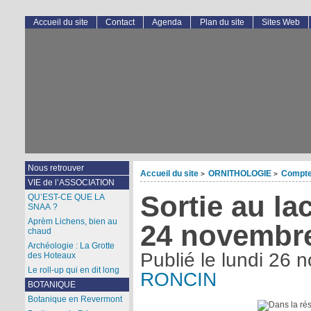
Accueil du site
Contact
Agenda
Plan du site
Sites Web
Nous retrouver
Accueil du site
ORNITHOLOGIE
Compte
>
>
VIE de l’ASSOCIATION
Sortie au la
QU’EST-CE QUE LA
SNAA ?
Aprèm Lichens, bien au
24 novembr
chaud
Archéologie : La Grotte
Publié le
lundi 26 
des Hoteaux
Le roll-up qui en dit long
RONCIN
BOTANIQUE
Botanique en Revermont