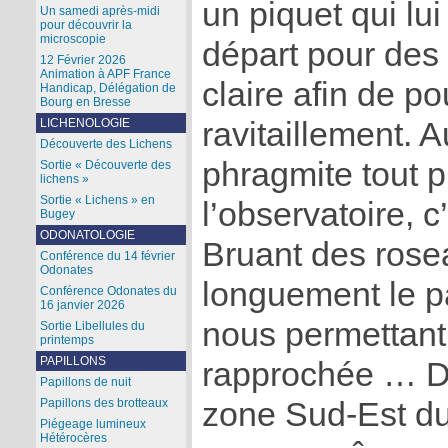
un piquet qui lui
Un samedi après-midi
pour découvrir la
microscopie
départ pour des
12 Février 2026
Animation à APF France
claire afin de po
Handicap, Délégation de
Bourg en Bresse
ravitaillement.
LICHENOLOGIE
Découverte des Lichens
phragmite tout 
Sortie « Découverte des
lichens »
Sortie « Lichens » en
l’observatoire, 
Bugey
ODONATOLOGIE
Bruant des rose
Conférence du 14 février
Odonates
longuement le p
Conférence Odonates du
16 janvier 2026
nous permettant
Sortie Libellules du
printemps
PAPILLONS
rapprochée … D
Papillons de nuit
zone Sud-Est du
Papillons des brotteaux
Piégeage lumineux
Hétérocères