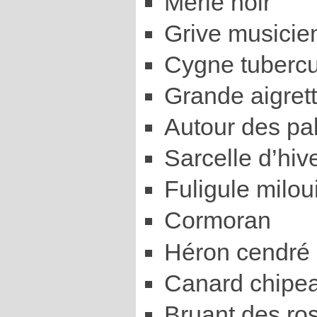
Merle noir
Grive musicie
Cygne tubercu
Grande aigret
Autour des p
Sarcelle d’hiv
Fuligule milou
Cormoran
Héron cendré
Canard chipe
Bruant des ro