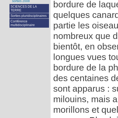
sorties 2008
bordure de laque
SCIENCES DE LA
TERRE
quelques canard
Sorties pluridisciplinaires
Conférence
partie les oisea
multidisciplinaire
nombreux que d
bientôt, en obse
longues vues tou
bordure de la ph
des centaines d
sont apparus : s
milouins, mais 
morillons et que