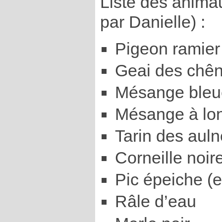
Liste des anima
par Danielle) :
Pigeon ramier
Geai des chê
Mésange bleu
Mésange à lo
Tarin des aul
Corneille noir
Pic épeiche (
Râle d’eau