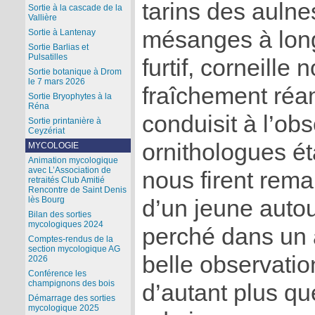
tarins des aulnes
Sortie à la cascade de la
Vallière
mésanges à long
Sortie à Lantenay
Sortie Barlias et
Pulsatilles
furtif, corneille
Sortie botanique à Drom
le 7 mars 2026
fraîchement ré
Sortie Bryophytes à la
Réna
conduisit à l’ob
Sortie printanière à
Ceyzériat
ornithologues éta
MYCOLOGIE
Animation mycologique
avec L’Association de
nous firent rem
retraités Club Amitié
Rencontre de Saint Denis
lès Bourg
d’un jeune auto
Bilan des sorties
mycologiques 2024
perché dans un a
Comptes-rendus de la
section mycologique AG
belle observatio
2026
Conférence les
champignons des bois
d’autant plus que
Démarrage des sorties
mycologique 2025