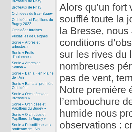
Brotteaux de Priay
Alors qu’un fort 
Brotteaux de Priay
Orchidées du Bas- Bugey
soufflé toute la 
Orchidées et Papillons du
Bugey 2022
la Bresse, nous
Orchidées tardives
Pulsatilles de Ceignes
conditions d’obs
Sortie « Arbres et
arbustes »
sur les rives du 
Sortie « Fruits
d’automne »
nombreuses péri
Sortie « Arbres de
Seillon »
Sortie « Barlia » en Plaine
pas de vent, te
de l’Ain
Sortie « Barlia », première
Notre première é
Orchidée !
Sortie « Orchidées des
Brotteaux »
l’embouchure de
Sortie « Orchidées et
Papillons du Bugey »
humide nous pr
Sortie « Orchidées et
Papillons du Bugey »
observations : c
Sortie « Pulsatilles » aux
brotteaux de l’Ain