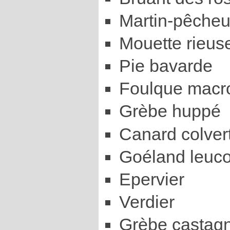
Martin-pêcheu
Mouette rieus
Pie bavarde
Foulque macr
Grèbe huppé
Canard colver
Goéland leuc
Epervier
Verdier
Grèbe castag