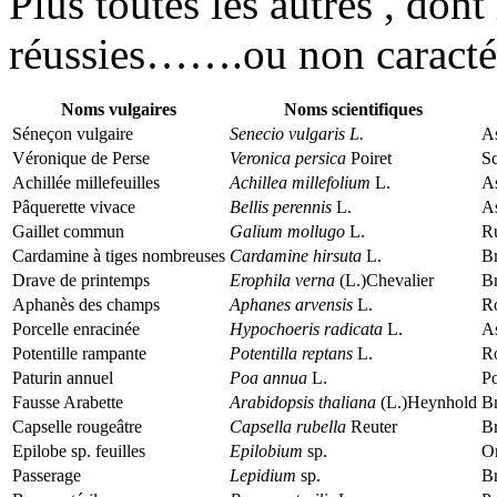
Plus toutes les autres , dont
réussies…….ou non caractér
Noms vulgaires
Noms scientifiques
Séneçon vulgaire
Senecio vulgaris L.
As
Véronique de Perse
Veronica persica
Poiret
Sc
Achillée millefeuilles
Achillea millefolium
L.
As
Pâquerette vivace
Bellis perennis
L.
As
Gaillet commun
Galium mollugo
L.
R
Cardamine à tiges nombreuses
Cardamine hirsuta
L.
Br
Drave de printemps
Erophila verna
(L.)Chevalier
Br
Aphanès des champs
Aphanes arvensis
L.
R
Porcelle enracinée
Hypochoeris radicata
L.
As
Potentille rampante
Potentilla reptans
L.
R
Paturin annuel
Poa annua
L.
P
Fausse Arabette
Arabidopsis thaliana
(L.)Heynhold
Br
Capselle rougeâtre
Capsella rubella
Reuter
Br
Epilobe sp. feuilles
Epilobium
sp.
O
Passerage
Lepidium
sp.
Br