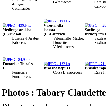
Géraniacées
Ceraist
de cigüe
Caryoph
Géraniacées
Valerianella
Medicago arabica
locusta
Saxifraga
(L.)Hudson
(L.)Latterade
tridactylites 
Luzerne d’Arabie
Valérianelle, Mâche,
Saxifra
Fabacées
Doucette
Saxifra
Valérianacées
Fumaria officinalis
L.
Brassica napus L.
Brassica rap
Fumeterre
Colza Brassicacées
Rave F
Fumariacées
Photos : Tabary Claudette