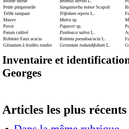
Brome stérile
Bromus sterilis
L.
P
Petite pimprenelle
Sanguisorba minor
Scopoli
R
Trèfle rampant
Trifolium repens
L.
F
Mauve
Malva
sp.
M
Pavot
Papaver
sp.
P
Panais cultivé
Pastinaca sativa
L.
A
Robinier Faux acacia
R
obinia pseudoacacia
L.
F
Géranium à feuilles rondes
Geranium rodundifolium
L.
Gé
Inventaire et identification
Georges
Articles les plus récents
Dans la même rubrique