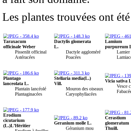
Les plantes trouvées ont été 
Taraxacum
Dactylis glomerata
Lamium
officinale Weber
L.
purpureum 
Pissenlit officinal
Dactyle aggloméré
Lamier
Astéracées
Poacées
Lamiac
Plantago
Stellaria media(L.)
Vicia sativa 
lanceolata L.
Vill.
Vesce c
Plantain lancéolé
Mouron des oiseaux
Fabacé
Plantaginacées
Caryophyllacées
Erodium
Cerastium
cicutarium
Geranium molle L.
glomeratum
(L.)L’Héritier
Géranium mou
Thuill.
Erodium à feuilles