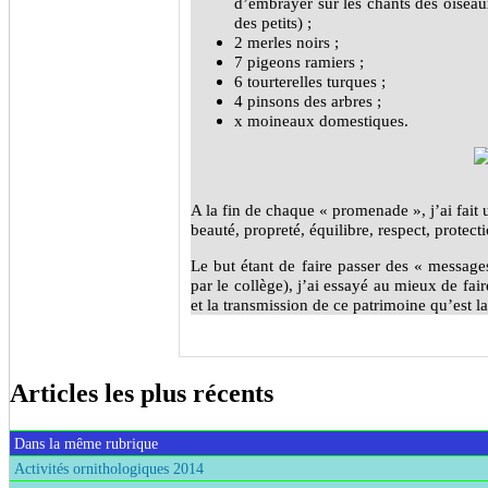
d’embrayer sur les chants des oiseau
des petits) ;
2 merles noirs ;
7 pigeons ramiers ;
6 tourterelles turques ;
4 pinsons des arbres ;
x moineaux domestiques.
A la fin de chaque « promenade », j’ai fait 
beauté, propreté, équilibre, respect, protect
Le but étant de faire passer des « messages
par le collège), j’ai essayé au mieux de fai
et la transmission de ce patrimoine qu’est la
Articles les plus récents
Dans la même rubrique
Activités ornithologiques 2014