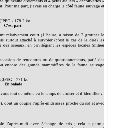
ne quinzaine d’éléments et 4 petits ateliers « découvertes »
nt. Pour ma part, j’avais en charge le côté faune sauvage et
C’est parti
nt relativement court (1 heure, à raison de 2 groupes le
s surtout attaché à survoler (c’est le cas de le dire) les
 des oiseaux, en privilégiant les espèces locales (milieu
l’occasion de rencontres ou de questionnements, parlé des
s ou encore des grands mammifères de la faune sauvage
En balade
avons tout de même eu le temps de croiser et d’identifier :
), dont un couple l’après-midi assez proche du sol et avec
le l’après-midi avec échange de cris ; cela a permis