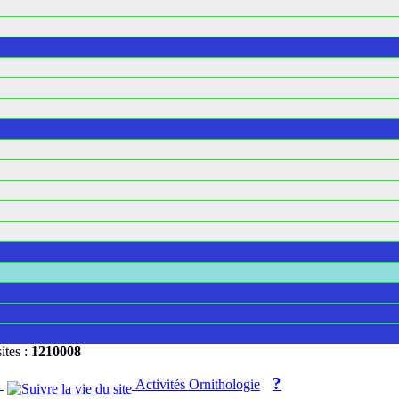
sites :
1210008
?
E
Activités Ornithologie