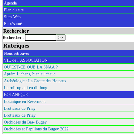
Agenda
Plan du site
Sites Web
En résumé
Rechercher
Rechercher :
Rubriques
Nous retrouver
VIE de l’ASSOCIATION
QU’EST-CE QUE LA SNAA ?
Aprèm Lichens, bien au chaud
Archéologie : La Grotte des Hoteaux
Le roll-up qui en dit long
BOTANIQUE
Botanique en Revermont
Brotteaux de Priay
Brotteaux de Priay
Orchidées du Bas- Bugey
Orchidées et Papillons du Bugey 2022