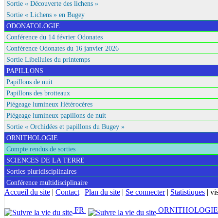
Sortie « Découverte des lichens »
Sortie « Lichens » en Bugey
ODONATOLOGIE
Conférence du 14 février Odonates
Conférence Odonates du 16 janvier 2026
Sortie Libellules du printemps
PAPILLONS
Papillons de nuit
Papillons des brotteaux
Piégeage lumineux Hétérocères
Piégeage lumineux papillons de nuit
Sortie « Orchidées et papillons du Bugey »
ORNITHOLOGIE
Compte rendus de sorties
SCIENCES DE LA TERRE
Sorties pluridisciplinaires
Conférence multidisciplinaire
Accueil du site
|
Contact
|
Plan du site
|
Se connecter
|
Statistiques
|
vi
FR
ORNITHOLOGI