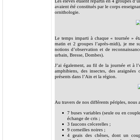
Les élèves étaient répartis en 4 groupes d’u
avaient été constitués par le corps enseigna
ornithologie.
Le temps imparti à chaque « tournée » éta
matin et 2 groupes l’après-midi), je me sui
notions d’observation et de reconnaissance
urbain, Bresse, Dombes).
J’ai également, au fil de la journée et à 
amphibiens, des insectes, des araignée
présents dans l’Ain et la région.
Au travers de nos différents périples, nous 
7 buses variables (seule ou en couple
échange de cris ;
3 faucons crécerelles ;
9 corneilles noires ;
4 geais des chênes, dont un coup