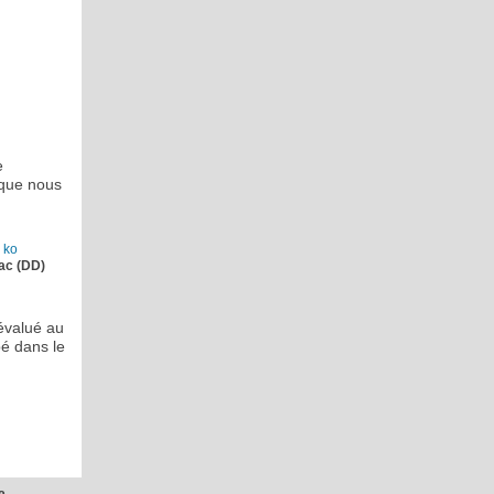
e
que nous
ac (DD)
évalué au
pé dans le