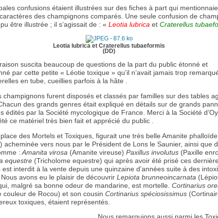
pales confusions étaient illustrées sur des fiches à part qui mentionnaie
s caractères des champignons comparés. Une seule confusion de cham
 pu être illustrée ; il s’agissait de : «
Leotia lubrica
et
Craterellus
tubaef
Leotia lubrica et Craterellus tubaeformis
(DD)
aison suscita beaucoup de questions de la part du public étonné et
né par cette petite « Léotie toxique » qu’il n’avait jamais trop remarqu
relles en tube, cueillies parfois à la hâte .
s champignons furent disposés et classés par familles sur des tables 
. Chacun des grands genres était expliqué en détails sur de grands pan
es édités par la Société mycologique de France. Merci à la Société d’O
té ce matériel très bien fait et apprécié du public .
lace des Mortels et Toxiques, figurait une très belle Amanite phalloïd
) acheminée vers nous par le Président de Lons le Saunier, ainsi que d
omme :
Amanita virosa
(Amanite vireuse)
Paxillus involutus
(Paxille enr
a equestre
(Tricholome equestre) qui après avoir été prisé ces dernièr
est interdit à la vente depuis une quinzaine d’années suite à des intox
 Nous avons eu le plaisir de découvrir
Lepiota brunneoincarnata
(Lépio
 qui, malgré sa bonne odeur de mandarine, est mortelle.
Cortinarius ore
re couleur de Rocou) et son cousin
Cortinarius
spéciosissimus
(Cortinair
gereux toxiques, étaient représentés.
Nous remarquions aussi parmi les Toxi