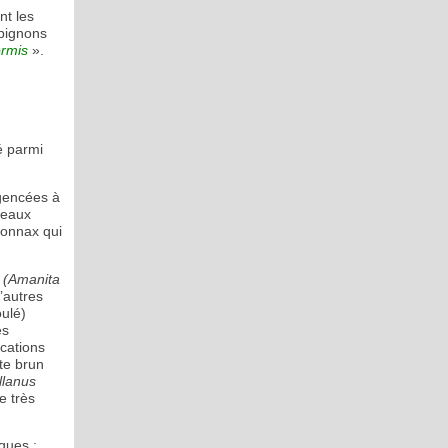
nt les
pignons
ormis
».
é parmi
agencées à
neaux
yonnax qui
e
(Amanita
’autres
oulé)
es
ications
te brun
llanus
e très
ques :