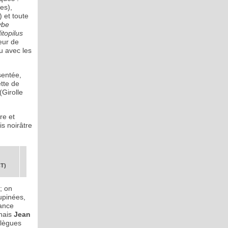
es),
 et toute
ybe
itopilus
eur de
u avec les
sentée,
tte de
(Girolle
re et
is noirâtre
CT)
; on
upinées,
hance
nais
Jean
llègues