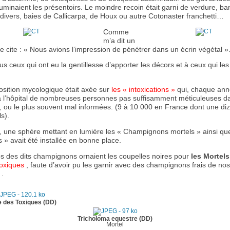
uminaient les présentoirs. Le moindre recoin était garni de verdure, b
 divers, baies de Callicarpa, de Houx ou autre Cotonaster franchetti…
Comme
m’a dit un
 je cite : « Nous avions l’impression de pénétrer dans un écrin végétal »
us ceux qui ont eu la gentillesse d’apporter les décors et à ceux qui les
osition mycologique était axée sur
les « intoxications »
qui, chaque ann
à l’hôpital de nombreuses personnes pas suffisamment méticuleuses da
s, ou le plus souvent mal informées. (9 à 10 000 en France dont une di
s).
t, une sphère mettant en lumière les « Champignons mortels » ainsi qu
 » avait été installée en bonne place.
s des dits champignons ornaient les coupelles noires pour
les Mortels
Toxiques
, faute d’avoir pu les garnir avec des champignons frais de nos
 .
 des Toxiques (DD)
Tricholoma equestre (DD)
Mortel