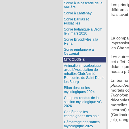
Sortie à la cascade de la
Les princi
Vallière
différent
Sortie à Lantenay
frais avait
Sortie Barlias et
Pulsatilles
Sortie botanique à Drom
le 7 mars 2026
La compar
Sortie Bryophytes à la
impression
Réna
les Chante
Sortie printanière à
Ceyzériat
Les autre
MYCOLOGIE
cet effet
Animation mycologique
didactiqu
avec L’Association de
nous a prê
retraités Club Amitié
Rencontre de Saint Denis
En bonne p
lès Bourg
phalloides
Bilan des sorties
mortels c
mycologiques 2024
Tricholom
Comptes-rendus de la
décennies 
section mycologique AG
mortelles.
2026
incarnat)
Conférence les
(Cortinai
champignons des bois
joli), dan
Démarrage des sorties
mycologique 2025