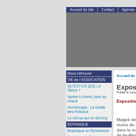
Accueil du site
Contact
Agenda
Nous retrouver
Accueil du 
VIE de l’ASSOCIATION
Expos
QU’EST-CE QUE LA
SNAA ?
Publié le
vend
Aprèm Lichens, bien au
chaud
Expositi
Archéologie : La Grotte
des Hoteaux
Le roll-up qui en dit long
Malgré de
BOTANIQUE
moins de
dans la m
Botanique en Revermont
de feuill