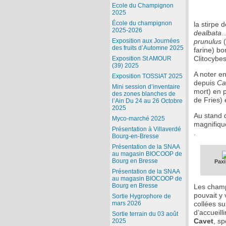
Ecole du Champignon
2025
École du champignon
la stirpe 
2025-2026
dealbata
…
Exposition aux Journées
prunulus
(
des fruits d’Automne 2025
farine) bo
Exposition St AMOUR
Clitocybes
(39) 2025
A noter en
Exposition TOSSIAT 2025
depuis
Ca
Mini session d’inventaire
mort) en p
des zones blanches de
de Fries)
l’Ain Du 24 au 26 Octobre
2025
Au stand 
Myco-marché 2025
magnifiqu
Présentation à Villaverdé
.
Bourg-en-Bresse
Présentation de la SNAA
au magasin BIOCOOP de
Bourg en Bresse
Paxi
Présentation de la SNAA
au magasin BIOCOOP de
Bourg en Bresse
Les champ
pouvait y
Sortie Hygrophore de
mars 2026
collées su
d’accueil
Sortie terrain du 03 août
2025
Cavet
, s