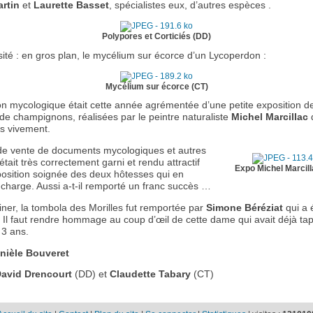
artin
et
Laurette Basset
, spécialistes eux, d’autres espèces .
Polypores et Corticiés (DD)
ité : en gros plan, le mycélium sur écorce d’un Lycoperdon :
Mycélium sur écorce (CT)
ion mycologique était cette année agrémentée d’une petite exposition d
de champignons, réalisées par le peintre naturaliste
Michel
Marcillac
s vivement.
de vente de documents mycologiques et autres
tait très correctement garni et rendu attractif
Expo Michel Marcill
sposition soignée des deux hôtesses qui en
 charge. Aussi a-t-il remporté un franc succès …
iner, la tombola des Morilles fut remportée par
Simone Béréziat
qui a 
. Il faut rendre hommage au coup d’œil de cette dame qui avait déjà ta
a 3 ans.
nièle Bouveret
avid Drencourt
(DD) et
Claudette Tabary
(CT)