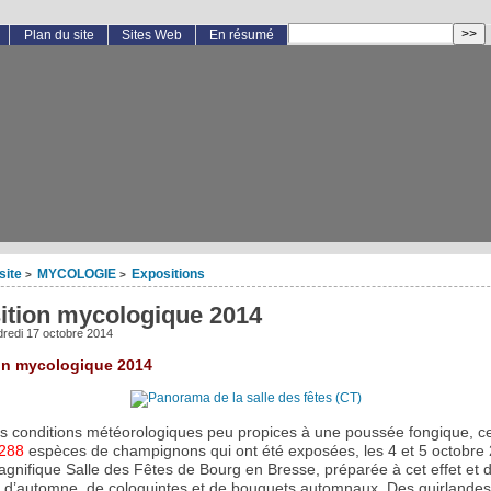
Plan du site
Sites Web
En résumé
site
MYCOLOGIE
Expositions
>
>
ition mycologique 2014
redi 17 octobre 2014
on mycologique 2014
s conditions météorologiques peu propices à une poussée fongique, ce
288
espèces de champignons qui ont été exposées, les 4 et 5 octobre
agnifique Salle des Fêtes de Bourg en Bresse, préparée à cet effet et 
es d’automne, de coloquintes et de bouquets automnaux. Des guirlandes