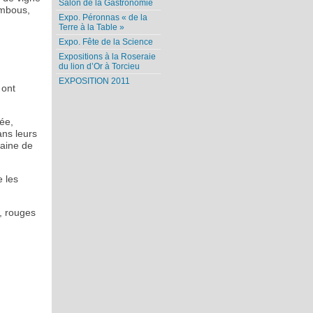
Salon de la Gastronomie
ambous,
Expo. Péronnas « de la
Terre à la Table »
Expo. Fête de la Science
Expositions à la Roseraie
du lion d’Or à Torcieu
.
EXPOSITION 2011
 ont
ée,
ns leurs
zaine de
e les
, rouges