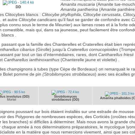
Amanita muscaria
(Amanite tue-mouch
DD
Amanita pantherina
(Amanite panthère)
des Clitocybes blancs :
Clitocybe phyllophila
, C
litocybe cerussata
,
Clitoc
 et autre
Clitocybe candicans
qu’il faut se garder de confondre avec
Cl
plus connu sous le terme de Meunier) aux lames roses et à la forte od
n comestible, mais qui, dans sa jeunesse, peut facilement être confond
 blancs .
 passant que la famille des Chanterelles et Craterelles était bien repré
ntharellus cibarius
(Girolle) jusqu’à
Craterellus
cornucopioides
(Trompe
assant par tout un tas d’intermédiaires, rares, dont
Cantharellus friesii
 et
Cantharellus ianthinoxanthus
(Chanterelle jaune et violette) .
des champignons à tubes (type Cèpe de Bordeaux) on remarquait le ra
e Bolet pomme de pin
(Strobilomyces strobilaceus
) avec ses écailles gr
llus involutus (DD)
Strobilomyces
Amanita phalloides (
Mortel
strobilaceus (DD)
ignons poussant sur bois étaient installés sur une estrade de mousse 
 voir des Polypores de nombreuses espèces, des Corticiés (croûtes rés
r les branches) si difficiles à déterminer. Mais nous avons la grande c
lir chaque année à nos déterminations préparatoires, le mycologue lyon
pécialiste en la matière que nous remercions vivement, ainsi que ses co