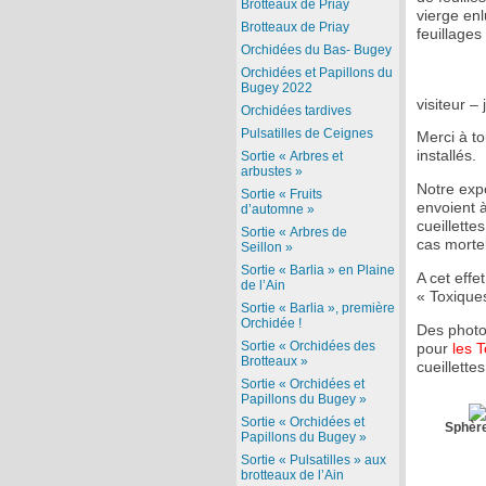
Brotteaux de Priay
vierge enl
Brotteaux de Priay
feuillages
Orchidées du Bas- Bugey
Orchidées et Papillons du
Bugey 2022
visiteur –
Orchidées tardives
Pulsatilles de Ceignes
Merci à to
installés.
Sortie « Arbres et
arbustes »
Notre exp
Sortie « Fruits
envoient 
d’automne »
cueillette
Sortie « Arbres de
cas mortel
Seillon »
Sortie « Barlia » en Plaine
A cet effe
de l’Ain
« Toxiques
Sortie « Barlia », première
Orchidée !
Des photo
Sortie « Orchidées des
pour
les 
Brotteaux »
cueillettes
Sortie « Orchidées et
Papillons du Bugey »
Sortie « Orchidées et
Sphère
Papillons du Bugey »
Sortie « Pulsatilles » aux
brotteaux de l’Ain