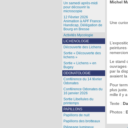
Michel M
Un samedi après-midi
pour découvrir la
microscopie
12 Février 2026
Animation à APF France
Une curios
Handicap, Délégation de
Bourg en Bresse
Activités Mycologie
LICHENOLOGIE
L’exposit
Découverte des Lichens
peintures 
remercion
Sortie « Découverte des
lichens »
Le stand 
Sortie « Lichens » en
ouvrages é
Bugey
par la di
ODONATOLOGIE
avaient la
Conférence du 14 février
Odonates
Pour term
Conférence Odonates du
plus juste
16 janvier 2026
mille il y 
Sortie Libellules du
printemps
Texte :
Da
PAPILLONS
Photos :
D
Papillons de nuit
Papillons des brotteaux
Piégeage lumineux