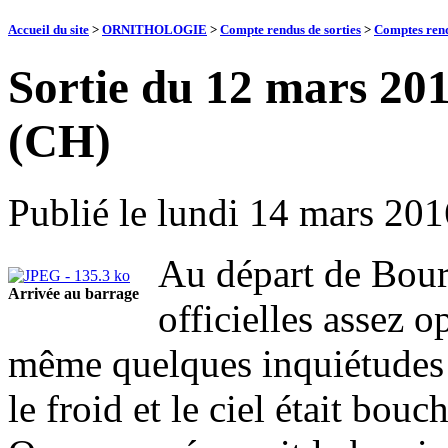
Accueil du site
>
ORNITHOLOGIE
>
Compte rendus de sorties
>
Comptes rend
Sortie du 12 mars 20
(CH)
Publié le
lundi 14 mars 201
Au départ de Bour
Arrivée au barrage
officielles assez 
même quelques inquiétudes
le froid et le ciel était bouc