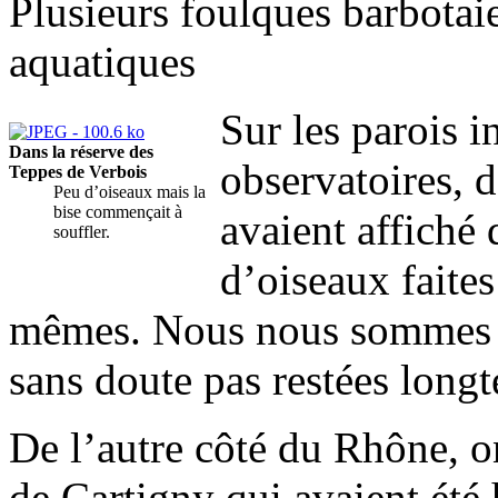
Plusieurs foulques barbotaie
aquatiques
Sur les parois i
Dans la réserve des
observatoires, 
Teppes de Verbois
Peu d’oiseaux mais la
bise commençait à
avaient affiché 
souffler.
d’oiseaux faites
mêmes. Nous nous sommes di
sans doute pas restées long
De l’autre côté du Rhône, on
de Cartigny qui avaient été 