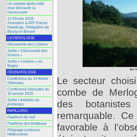
Un samedi après-midi
pour découvrir la
microscopie
12 Février 2026
Animation à APF France
Handicap, Délégation de
Bourg en Bresse
LICHENOLOGIE
Découverte des Lichens
Sortie « Découverte des
lichens »
Sortie « Lichens » en
Bugey
Au l
ODONATOLOGIE
Le secteur choisi
Conférence du 14 février
Odonates
combe de Merlog
Conférence Odonates du
16 janvier 2026
Sortie Libellules du
des botaniste
printemps
PAPILLONS
remarquable. Ce 
Papillons de nuit
Papillons des brotteaux
favorable à l’obs
Piégeage lumineux
Hétérocères