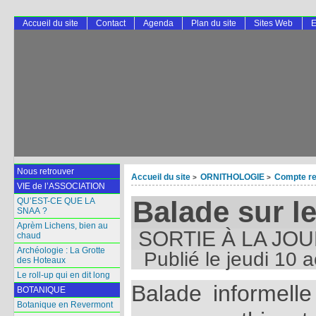
Accueil du site
Contact
Agenda
Plan du site
Sites Web
E
Nous retrouver
Accueil du site
ORNITHOLOGIE
Compte re
>
>
VIE de l’ASSOCIATION
Balade sur l
QU’EST-CE QUE LA
SNAA ?
Aprèm Lichens, bien au
SORTIE À LA JO
chaud
Archéologie : La Grotte
Publié le
jeudi 10 
des Hoteaux
Le roll-up qui en dit long
Balade informel
BOTANIQUE
Botanique en Revermont