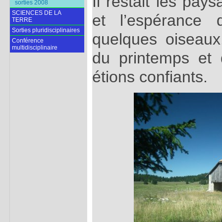
Il restait les pay
sorties 2008
SCIENCES DE LA
et l’espérance
TERRE
Sorties pluridisciplinaires
quelques oiseaux.
Conférence
multidisciplinaire
du printemps et
étions confiants.