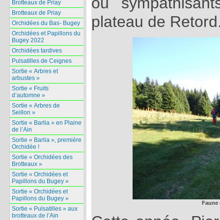
ou sympathisan
Brotteaux de Priay
Brotteaux de Priay
plateau de Retord
Orchidées du Bas- Bugey
Orchidées et Papillons du
Bugey 2022
Orchidées tardives
Pulsatilles de Ceignes
Sortie « Arbres et
arbustes »
Sortie « Fruits
d’automne »
Sortie « Arbres de
Seillon »
Sortie « Barlia » en Plaine
de l’Ain
Sortie « Barlia », première
Orchidée !
Sortie « Orchidées des
Brotteaux »
Sortie « Orchidées et
Papillons du Bugey »
Sortie « Orchidées et
Papillons du Bugey »
Faune 
Sortie « Pulsatilles » aux
brotteaux de l’Ain