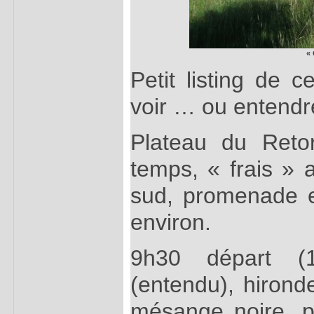
« 
Petit listing de
voir … ou entendr
Plateau du Reto
temps, « frais » 
sud, promenade 
environ.
9h30 départ (
(entendu), hironde
mésange noire, po