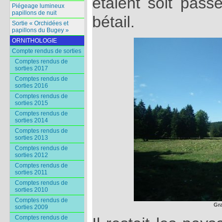
étaient soit pass
Piégeage lumineux
papillons de nuit
bétail.
Sortie « Orchidées et
papillons du Bugey »
ORNITHOLOGIE
Compte rendus de sorties
Comptes rendus de
sorties 2017
Comptes rendus de
sorties 2016
Comptes rendus de
sorties 2015
Comptes rendus de
sorties 2014
Comptes rendus de
sorties 2013
Comptes rendus de
sorties 2012
Comptes rendus de
sorties 2011
Comptes rendus de
sorties 2010
Comptes rendus de
Gra
sorties 2009
Comptes rendus de