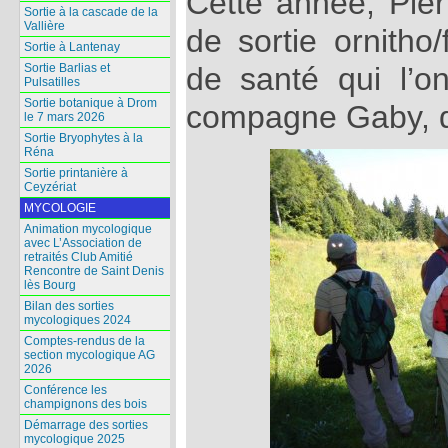
Cette année, Pier
Sortie à la cascade de la
Vallière
de sortie ornitho
Sortie à Lantenay
Sortie Barlias et
de santé qui l’o
Pulsatilles
Sortie botanique à Drom
compagne Gaby, d
le 7 mars 2026
Sortie Bryophytes à la
Réna
Sortie printanière à
Ceyzériat
MYCOLOGIE
Animation mycologique
avec L’Association de
retraités Club Amitié
Rencontre de Saint Denis
lès Bourg
Bilan des sorties
mycologiques 2024
Comptes-rendus de la
section mycologique AG
2026
Conférence les
champignons des bois
Démarrage des sorties
mycologique 2025