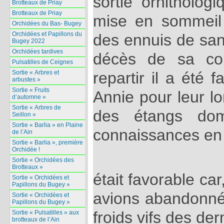
sortie ornitholo
Brotteaux de Priay
Brotteaux de Priay
mise en sommeil
Orchidées du Bas- Bugey
Orchidées et Papillons du
des ennuis de san
Bugey 2022
Orchidées tardives
décès de sa co
Pulsatilles de Ceignes
Sortie « Arbres et
repartir il a été 
arbustes »
Sortie « Fruits
Annie pour leur l
d’automne »
Sortie « Arbres de
des étangs dom
Seillon »
Sortie « Barlia » en Plaine
connaissances en 
de l’Ain
Sortie « Barlia », première
Orchidée !
Sortie « Orchidées des
Brotteaux »
était favorable ca
Sortie « Orchidées et
Papillons du Bugey »
avions abandonné 
Sortie « Orchidées et
Papillons du Bugey »
froids vifs des der
Sortie « Pulsatilles » aux
brotteaux de l’Ain