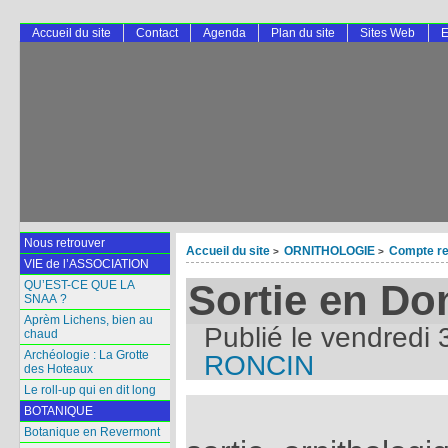
Accueil du site
Contact
Agenda
Plan du site
Sites Web
E
Nous retrouver
Accueil du site
ORNITHOLOGIE
Compte re
>
>
VIE de l’ASSOCIATION
Sortie en D
QU’EST-CE QUE LA
SNAA ?
Aprèm Lichens, bien au
Publié le
vendredi 
chaud
Archéologie : La Grotte
RONCIN
des Hoteaux
Le roll-up qui en dit long
BOTANIQUE
Botanique en Revermont