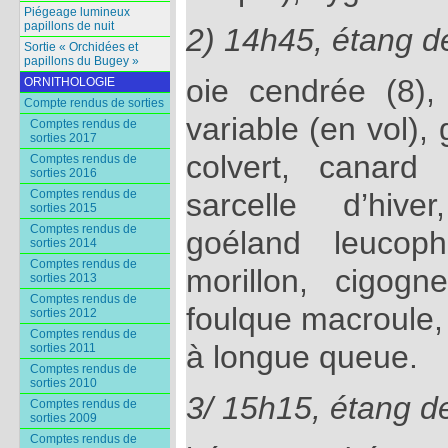
Piégeage lumineux
papillons de nuit
2) 14h45, étang d
Sortie « Orchidées et
papillons du Bugey »
oie cendrée (8),
ORNITHOLOGIE
Compte rendus de sorties
variable (en vol),
Comptes rendus de
sorties 2017
colvert, canard 
Comptes rendus de
sorties 2016
sarcelle d’hive
Comptes rendus de
sorties 2015
Comptes rendus de
goéland leucoph
sorties 2014
Comptes rendus de
morillon, cigog
sorties 2013
Comptes rendus de
foulque macroule
sorties 2012
Comptes rendus de
à longue queue.
sorties 2011
Comptes rendus de
sorties 2010
3/ 15h15, étang d
Comptes rendus de
sorties 2009
Comptes rendus de