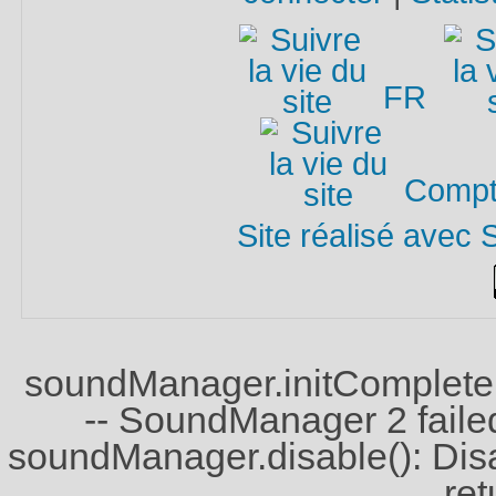
FR
Compte
Site réalisé avec 
soundManager.initComplete(
-- SoundManager 2 failed 
soundManager.disable(): Disabl
ret