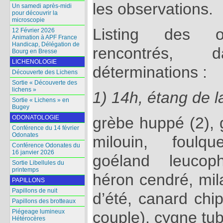
les observations.
Un samedi après-midi
pour découvrir la
microscopie
Listing des o
12 Février 2026
Animation à APF France
Handicap, Délégation de
rencontrés, 
Bourg en Bresse
LICHENOLOGIE
déterminations :
Découverte des Lichens
Sortie « Découverte des
lichens »
1) 14h, étang de l
Sortie « Lichens » en
Bugey
grèbe huppé (2), 
ODONATOLOGIE
Conférence du 14 février
Odonates
milouin, foulq
Conférence Odonates du
16 janvier 2026
goéland leucoph
Sortie Libellules du
printemps
héron cendré, mila
PAPILLONS
Papillons de nuit
d’été, canard chip
Papillons des brotteaux
Piégeage lumineux
couple), cygne tub
Hétérocères