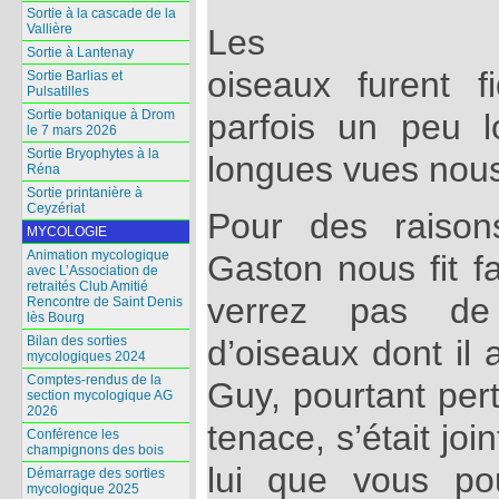
Sortie à la cascade de la
Vallière
Les
Sortie à Lantenay
oiseaux furent f
Sortie Barlias et
Pulsatilles
Sortie botanique à Drom
parfois un peu lo
le 7 mars 2026
Sortie Bryophytes à la
longues vues nous f
Réna
Sortie printanière à
Ceyzériat
Pour des raison
MYCOLOGIE
Animation mycologique
Gaston nous fit 
avec L’Association de
retraités Club Amitié
verrez pas de
Rencontre de Saint Denis
lès Bourg
Bilan des sorties
d’oiseaux dont il 
mycologiques 2024
Comptes-rendus de la
Guy, pourtant per
section mycologique AG
2026
tenace, s’était joi
Conférence les
champignons des bois
lui que vous pou
Démarrage des sorties
mycologique 2025