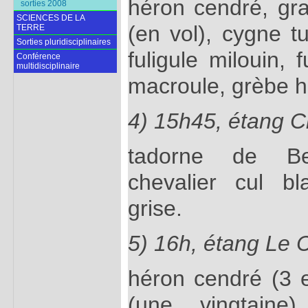
héron cendré, gra
sorties 2008
SCIENCES DE LA
(en vol), cygne tu
TERRE
Sorties pluridisciplinaires
fuligule milouin, 
Conférence
multidisciplinaire
macroule, grèbe 
4) 15h45, étang C
tadorne de Bel
chevalier cul bl
grise.
5) 16h, étang Le C
héron cendré (3 
(une vingtaine)