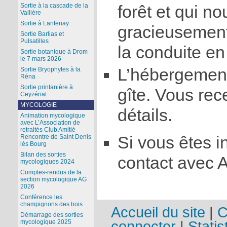
Sortie à la cascade de la
forêt et qui no
Vallière
Sortie à Lantenay
gracieusement
Sortie Barlias et
Pulsatilles
la conduite en 
Sortie botanique à Drom
le 7 mars 2026
L’hébergement,
Sortie Bryophytes à la
Réna
Sortie printanière à
gîte. Vous re
Ceyzériat
MYCOLOGIE
détails.
Animation mycologique
avec L’Association de
retraités Club Amitié
Si vous êtes i
Rencontre de Saint Denis
lès Bourg
Bilan des sorties
contact avec A
mycologiques 2024
Comptes-rendus de la
section mycologique AG
2026
Conférence les
champignons des bois
Accueil du site
|
C
Démarrage des sorties
connecter
|
Statis
mycologique 2025