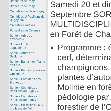
Brotteaux de Priay
Samedi 20 et d
Brotteaux de Priay
Orchidées du Bas- Bugey
Septembre SOR
Orchidées et Papillons du
Bugey 2022
MULTIDISCIPLI
Orchidées tardives
Pulsatilles de Ceignes
en Forêt de Cha
Sortie « Arbres et
arbustes »
Sortie « Fruits
Programme : 
d’automne »
Sortie « Arbres de
cerf, détermina
Seillon »
Sortie « Barlia » en Plaine
champignons, 
de l’Ain
Sortie « Barlia », première
Orchidée !
plantes d’auto
Sortie « Orchidées des
Brotteaux »
Molinie en for
Sortie « Orchidées et
Papillons du Bugey »
pédologie par 
Sortie « Orchidées et
Papillons du Bugey »
forestier de 
Sortie « Pulsatilles » aux
brotteaux de l’Ain