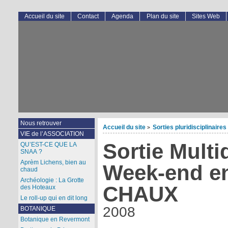
Accueil du site
Contact
Agenda
Plan du site
Sites Web
Nous retrouver
Accueil du site
Sorties pluridisciplinaires
>
VIE de l’ASSOCIATION
Sortie Multid
QU’EST-CE QUE LA
SNAA ?
Aprèm Lichens, bien au
Week-end en
chaud
Archéologie : La Grotte
CHAUX
des Hoteaux
Le roll-up qui en dit long
2008
BOTANIQUE
Botanique en Revermont