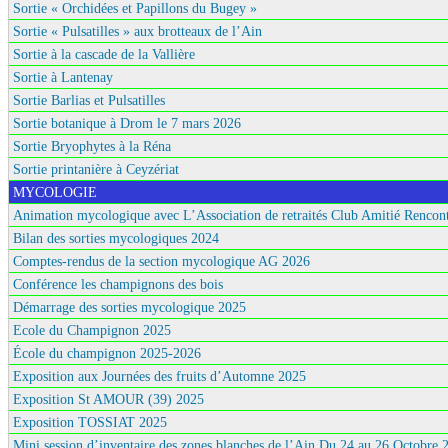
Sortie « Orchidées et Papillons du Bugey »
Sortie « Pulsatilles » aux brotteaux de l’Ain
Sortie à la cascade de la Vallière
Sortie à Lantenay
Sortie Barlias et Pulsatilles
Sortie botanique à Drom le 7 mars 2026
Sortie Bryophytes à la Réna
Sortie printanière à Ceyzériat
MYCOLOGIE
Animation mycologique avec L’Association de retraités Club Amitié Rencont
Bilan des sorties mycologiques 2024
Comptes-rendus de la section mycologique AG 2026
Conférence les champignons des bois
Démarrage des sorties mycologique 2025
Ecole du Champignon 2025
École du champignon 2025-2026
Exposition aux Journées des fruits d’Automne 2025
Exposition St AMOUR (39) 2025
Exposition TOSSIAT 2025
Mini session d’inventaire des zones blanches de l’Ain Du 24 au 26 Octobre 