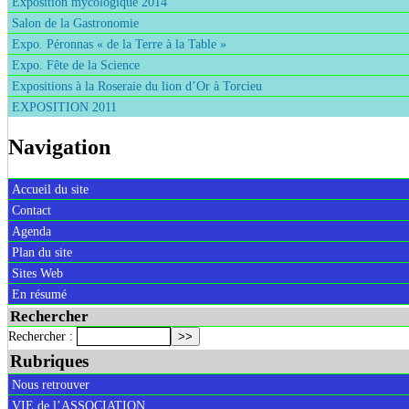
Exposition mycologique 2014
Salon de la Gastronomie
Expo. Péronnas « de la Terre à la Table »
Expo. Fête de la Science
Expositions à la Roseraie du lion d’Or à Torcieu
EXPOSITION 2011
Navigation
Accueil du site
Contact
Agenda
Plan du site
Sites Web
En résumé
Rechercher
Rechercher :
Rubriques
Nous retrouver
VIE de l’ASSOCIATION