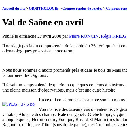
Accueil du site
>
ORNITHOLOGIE
>
Compte rendus de sorties
>
Comptes rend
Val de Saône en avril
Publié le
dimanche 27 avril 2008
par
Pierre RONCIN
,
Régis KRIE
Il ne s’agit pas là du compte-rendu de la sortie du 26 avril qui était co
odonatologiques prises à cette occasion.
Nous nous sommes d’abord promenés près et dans le bois de Maillance .
la tourbière des Oignons .
Il faisait un temps splendide qui donna quelques couleurs à plusieurs p
une pleine moisson d’observations, mais c’est une autre histoire .
En ce qui concerne les oiseaux ce sont au moins 3
Voici la liste des oiseaux vus ou entendus : Pigeo
variable, Alouette des champs, Râle des genêts, Grèbe huppé, Cygne 
à longue queue, Héron cendré, Foulque, Busard St Martin (très lointa
Ragondin, un fugace Triton (sans doute palmé), des Grenouilles vertes