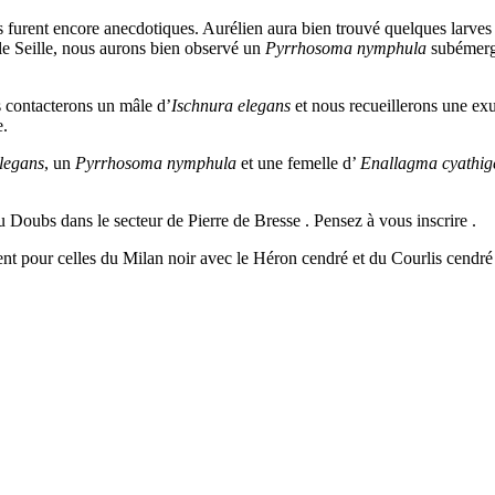
 furent encore anecdotiques. Aurélien aura bien trouvé quelques larves d
lle Seille, nous aurons bien observé un
Pyrrhosoma nymphula
subémerge
us contacterons un mâle d’
Ischnura elegans
et nous recueillerons une exu
e.
legans
, un
Pyrrhosoma nymphula
et une femelle d’
Enallagma cyathi
 Doubs dans le secteur de Pierre de Bresse . Pensez à vous inscrire .
ent pour celles du Milan noir avec le Héron cendré et du Courlis cendré 