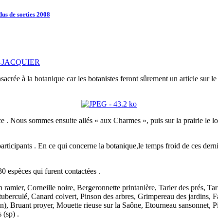
us de sorties 2008
G-JACQUIER
nsacrée à la botanique car les botanistes feront sûrement un article sur le
 Nous sommes ensuite allés « aux Charmes », puis sur la prairie le long
articipants . En ce qui concerne la botanique,le temps froid de ces dern
0 espèces qui furent contactées .
n ramier, Corneille noire, Bergeronnette printanière, Tarier des prés, Ta
tuberculé, Canard colvert, Pinson des arbres, Grimpereau des jardins,
in), Bruant proyer, Mouette rieuse sur la Saône, Etourneau sansonnet, 
 (sp) .