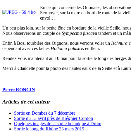
En ce qui concerne les Odonates, les observations
Sermoyer, sur la mare en bord de route de la viei
envol…
Un peu plus loin, sur la petite lône en bordure de la vieille Seille, no
Nous observerons un couple de
Sympecma fusca
en tandem et un mâl
Enfin à Boz, tourbière des Oignons, nous verrons voler un
Ischnura e
cependant avec ces belles
Hottonia palustris
en fleur.
Rendez-vous maintenant au 10 mai pour la sortie le long des berges du
Merci à Claudette pour la photo des hautes eaux de la Seille et à Laur
Pierre RONCIN
Articles de cet auteur
Sortie en Dombes du 7 décembre
Sortie du 13 avril près de Brégnier-Cordon
Quelques images de la sortie botanique à Drom
Sortie le long du Rhône 23 mars 2019