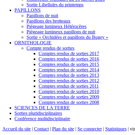
Sortie Libellules du printemps
PAPILLONS
Papillons de nuit
Papillons des brotteaux
Piégeage lumineux Hétérocères
Piégeage lumineux papillons de nuit
Sortie « Orchidées et papillons du Bugey »
ORNITHOLOGIE
Compte rendus de sorties
Comptes rendus de sorties 2017
Comptes rendus de sorties 2016
Comptes rendus de sorties 2015
Comptes rendus de sorties 2014
Comptes rendus de sorties 2013
Comptes rendus de sorties 2012
Comptes rendus de sorties 2011
Comptes rendus de sorties 2010
Comptes rendus de sorties 2009
Comptes rendus de sorties 2008
SCIENCES DE LA TERRE
Sorties pluridisciplinaires
Conférence multidisciplinaire
Accueil du site
|
Contact
|
Plan du site
|
Se connecter
|
Statistiques
|
vis