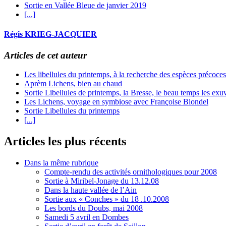
Sortie en Vallée Bleue de janvier 2019
[...]
Régis KRIEG-JACQUIER
Articles de cet auteur
Les libellules du printemps, à la recherche des espèces précoce
Aprèm Lichens, bien au chaud
Sortie Libellules de printemps, la Bresse, le beau temps les exuv
Les Lichens, voyage en symbiose avec Françoise Blondel
Sortie Libellules du printemps
[...]
Articles les plus récents
Dans la même rubrique
Compte-rendu des activités ornithologiques pour 2008
Sortie à Miribel-Jonage du 13.12.08
Dans la haute vallée de l’Ain
Sortie aux « Conches » du 18 .10.2008
Les bords du Doubs, mai 2008
Samedi 5 avril en Dombes