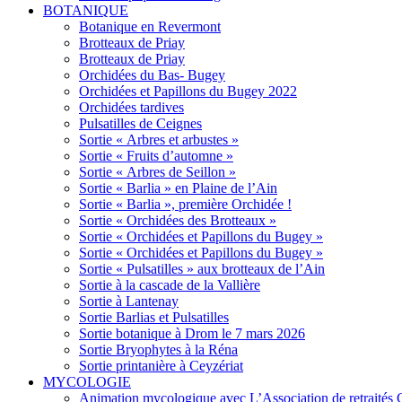
BOTANIQUE
Botanique en Revermont
Brotteaux de Priay
Brotteaux de Priay
Orchidées du Bas- Bugey
Orchidées et Papillons du Bugey 2022
Orchidées tardives
Pulsatilles de Ceignes
Sortie « Arbres et arbustes »
Sortie « Fruits d’automne »
Sortie « Arbres de Seillon »
Sortie « Barlia » en Plaine de l’Ain
Sortie « Barlia », première Orchidée !
Sortie « Orchidées des Brotteaux »
Sortie « Orchidées et Papillons du Bugey »
Sortie « Orchidées et Papillons du Bugey »
Sortie « Pulsatilles » aux brotteaux de l’Ain
Sortie à la cascade de la Vallière
Sortie à Lantenay
Sortie Barlias et Pulsatilles
Sortie botanique à Drom le 7 mars 2026
Sortie Bryophytes à la Réna
Sortie printanière à Ceyzériat
MYCOLOGIE
Animation mycologique avec L’Association de retraités 