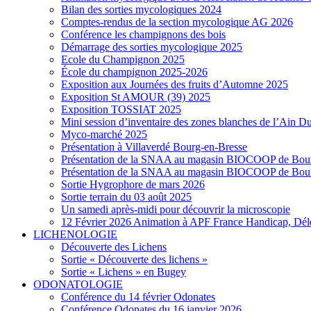
Bilan des sorties mycologiques 2024
Comptes-rendus de la section mycologique AG 2026
Conférence les champignons des bois
Démarrage des sorties mycologique 2025
Ecole du Champignon 2025
École du champignon 2025-2026
Exposition aux Journées des fruits d’Automne 2025
Exposition St AMOUR (39) 2025
Exposition TOSSIAT 2025
Mini session d’inventaire des zones blanches de l’Ain 
Myco-marché 2025
Présentation à Villaverdé Bourg-en-Bresse
Présentation de la SNAA au magasin BIOCOOP de Bour
Présentation de la SNAA au magasin BIOCOOP de Bour
Sortie Hygrophore de mars 2026
Sortie terrain du 03 août 2025
Un samedi après-midi pour découvrir la microscopie
12 Février 2026 Animation à APF France Handicap, Dél
LICHENOLOGIE
Découverte des Lichens
Sortie « Découverte des lichens »
Sortie « Lichens » en Bugey
ODONATOLOGIE
Conférence du 14 février Odonates
Conférence Odonates du 16 janvier 2026