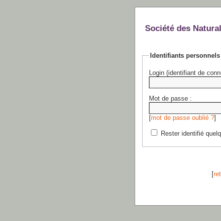
Société des Natural
Identifiants personnels
Login (identifiant de conn
Mot de passe :
[
mot de passe oublié ?
]
Rester identifié quel
[
re