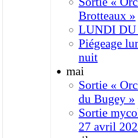
Sortie « Or
Brotteaux »
LUNDI D
Piégeage lu
nuit
mai
Sortie « Orc
du Bugey »
Sortie myco
27 avril 20