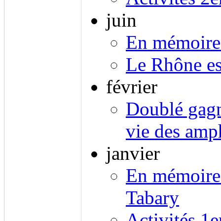
juin
En mémoire 
Le Rhône es
février
Doublé gagn
vie des amp
janvier
En mémoire 
Tabary
Activités 1