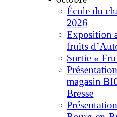
École du c
2026
Exposition 
fruits d’Au
Sortie « Fru
Présentatio
magasin BI
Bresse
Présentation
Bourg-en-B