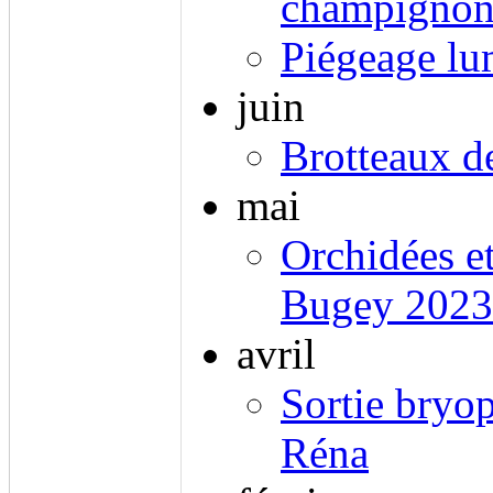
champignon 
Piégeage lu
juin
Brotteaux d
mai
Orchidées e
Bugey 2023
avril
Sortie bryop
Réna