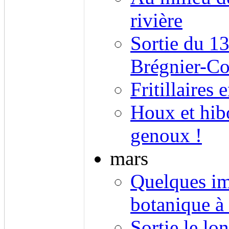
rivière
Sortie du 13
Brégnier-C
Fritillaires
Houx et hibo
genoux !
mars
Quelques ima
botanique 
Sortie le l