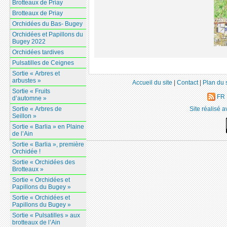
Brotteaux de Priay
Brotteaux de Priay
Orchidées du Bas- Bugey
Orchidées et Papillons du
Bugey 2022
Orchidées tardives
Pulsatilles de Ceignes
Sortie « Arbres et
arbustes »
Accueil du site
|
Contact
|
Plan du 
Sortie « Fruits
FR
d’automne »
Site réalisé 
Sortie « Arbres de
Seillon »
Sortie « Barlia » en Plaine
de l’Ain
Sortie « Barlia », première
Orchidée !
Sortie « Orchidées des
Brotteaux »
Sortie « Orchidées et
Papillons du Bugey »
Sortie « Orchidées et
Papillons du Bugey »
Sortie « Pulsatilles » aux
brotteaux de l’Ain