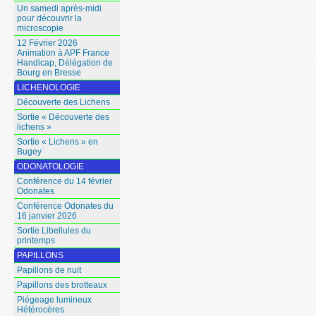
Un samedi après-midi
pour découvrir la
microscopie
12 Février 2026
Animation à APF France
Handicap, Délégation de
Bourg en Bresse
LICHENOLOGIE
Découverte des Lichens
Sortie « Découverte des
lichens »
Sortie « Lichens » en
Bugey
ODONATOLOGIE
Conférence du 14 février
Odonates
Conférence Odonates du
16 janvier 2026
Sortie Libellules du
printemps
PAPILLONS
Papillons de nuit
Papillons des brotteaux
Piégeage lumineux
Hétérocères