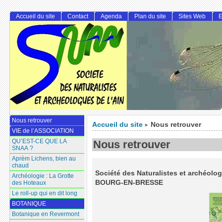
Accueil du site
Contact
Agenda
Plan du site
Sites Web
E
Nous retrouver
Accueil du site
Nous retrouver
>
VIE de l’ASSOCIATION
QU’EST-CE QUE LA
Nous retrouver
SNAA ?
Aprèm Lichens, bien au
chaud
Société des Naturalistes et archéolo
Archéologie : La Grotte
BOURG-EN-BRESSE
des Hoteaux
Le roll-up qui en dit long
BOTANIQUE
Botanique en Revermont